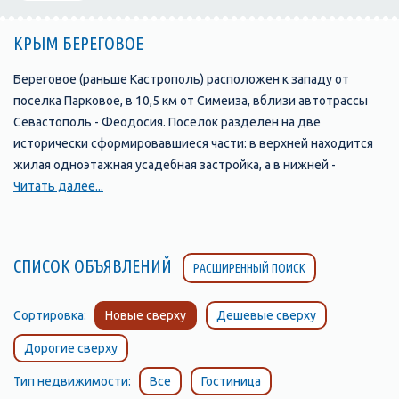
КРЫМ БЕРЕГОВОЕ
Береговое (раньше Кастрополь) расположен к западу от
поселка Парковое, в 10,5 км от Симеиза, вблизи автотрассы
Севастополь - Феодосия. Поселок разделен на две
исторически сформировавшиеся части: в верхней находится
жилая одноэтажная усадебная застройка, а в нижней -
приморская курортная зона.
Читать далее...
Символом поселка является скала с античным названием
Ифигения. Благодаря своему древнему возрасту и
живописному виду скала объявлена памятником природы и
СПИСОК ОБЪЯВЛЕНИЙ
РАСШИРЕННЫЙ ПОИСК
находится под охраной государства. Наибольше впечатление
скала производит, если смотреть на нее со стороны моря. Она
поднимается на высоту 120 метров и образует мыс. Скала
Сортировка:
Новые сверху
Дешевые сверху
сложена из спилитовых и кератоспилитовых порфиритов,
Дорогие сверху
переслаивающихся туфов, с включениями из обломков
изверженных пород.
Тип недвижимости:
Все
Гостиница