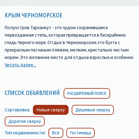
КРЫМ ЧЕРНОМОРСКОЕ
Полуостров Тарханкут - это чудом сохранившаяся
первозданная степь, которая превращается в бескрайнюю
гладь Черного моря. Отдых в Черноморском это бухта с
прекрасным песчаным пляжем, мелким, кристально чистым
морем. Это желанное место для отдыха взрослых и особенно
детей. Полуостров Тарханкут является идеальным местом
Читать далее...
для автотуристов и любителей подводного плавания.
Основными достопримечательностями Северо-западного
Крыма являются: Большой и Малый Атеш (30-40-метровые
СПИСОК ОБЪЯВЛЕНИЙ
РАСШИРЕННЫЙ ПОИСК
известняковые мысы), Джангульское оползневое побережье,
подводная галлерея бюстов "Аллея вождей". Лебяжьи
острова и другое. &;Черноморское- это поселок городского
Сортировка:
Новые сверху
Дешевые сверху
типа, центр Черноморского района Автономной Республики
Дорогие сверху
Крым. Границы района совпадают с границами полуострова
Тарханкут - западной части Крыма. Жители посёлка - более 12
Тип недвижимости:
Все
Гостиница