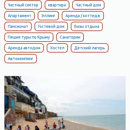
разделен на две части: одна часть — это частные дома, а
Частный сектор
квартира
Частный дом
другая — военный гарнизон. Каждый день летают вертолеты.
В поселке, как и везде в Крыму, есть кафе и меню обычное.
Апартамент
Эллинг
Аренда / коттедж
Кинотеатр, зал игровых автоматов.
Пансионат
Гостевой дом
Базы отдыха
Пешие туры по Крыму
Санатории
Аренда автодом
Хостел
Детский лагерь
Автокемпинг