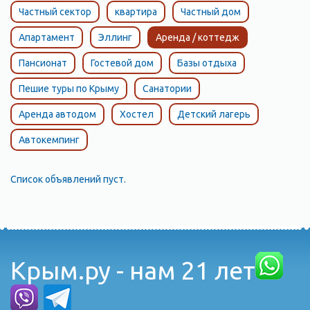
Частный сектор
квартира
Частный дом
Апартамент
Эллинг
Аренда / коттедж
Пансионат
Гостевой дом
Базы отдыха
Пешие туры по Крыму
Санатории
Аренда автодом
Хостел
Детский лагерь
Автокемпинг
Список объявлений пуст.
Крым.ру - нам 21 лет