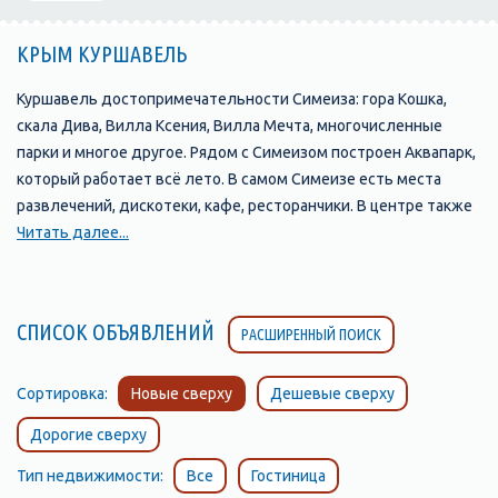
КРЫМ КУРШАВЕЛЬ
Куршавель достопримечательности Симеиза: гора Кошка,
скала Дива, Вилла Ксения, Вилла Мечта, многочисленные
парки и многое другое. Рядом с Симеизом построен Аквапарк,
который работает всё лето. В самом Симеизе есть места
развлечений, дискотеки, кафе, ресторанчики. В центре также
расположены междугородный переговорный пункт и рынок.
Читать далее...
СПИСОК ОБЪЯВЛЕНИЙ
РАСШИРЕННЫЙ ПОИСК
Сортировка:
Новые сверху
Дешевые сверху
Дорогие сверху
Тип недвижимости:
Все
Гостиница