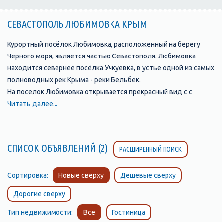
СЕВАСТОПОЛЬ ЛЮБИМОВКА КРЫМ
Курортный посёлок Любимовка, расположенный на берегу
Черного моря, является частью Севастополя. Любимовка
находится севернее посёлка Учкуевка, в устье одной из самых
полноводных рек Крыма - реки Бельбек.
На поселок Любимовка открывается прекрасный вид с с
возвышенности, на которой стоит православная церковь.
Читать далее...
Любимовка окружена садами и виноградниками.
Виноградники совхоза им. Софьи Перовской с давних времен
славятся своими мускатами. Только здесь производят
СПИСОК ОБЪЯВЛЕНИЙ (2)
РАСШИРЕННЫЙ ПОИСК
натуральный мускат «Алькадар».
Поселок Любимовка, Севастополь, славится своим
замечательным песчаным пляжем, протяжённостью более
Сортировка:
Новые сверху
Дешевые сверху
километра, разделенным на две части, так как он расположен
Дорогие сверху
по обе стороны от устья реки Бельбек. Пляж с обеих сторон
постепенно переходит в «дикие» пляжи. Это излюбленное
Тип недвижимости:
Все
Гостиница