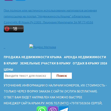
комплексом. Здесь и морские гроты, и "кекуры-сфинксы"
(отделившиеся от берега глыбы оригинальной формы), и
При полном или частичном использовании материалов активная
кружева выветривания.На территории Малореченского
гиперссылка на портал "Недвижимость Крыма" обязательна.
расположены прекрасные здравницы : пансионат
Copyright © Крым.Ру 2005. Лицензия Минпечати Эл № 77-4556
"Юбилейный", ЛОК "Московский", строится
косметологический центр "Золото скифов". Сеть
многочисленных, частных минигостинец и минипансионатов
гостеприимно ждут туристов и отдыхающих.
ПРОДАЖА НЕДВИЖИМОСТИ КРЫМА
АРЕНДА НЕДВИЖИМОСТИ
В КРЫМУ
ЗЕМЕЛЬНЫЕ УЧАСТКИ В КРЫМУ
ОТДЫХ В КРЫМУ 2026
ЦЕНЫ
УТОЧНЕНИЕ ИНФОРМАЦИИ О НАЛИЧИИ НОМЕРОВ, ИХ СТОИМОСТЬ -
ТОЛЬКО ЧЕРЕЗ ФОРМУ ЗАКАЗА С САЙТА! (УСЛУГА БЕСПЛАТНАЯ).
ОТВЕТ ВАМ БУДЕТ НАПРАВЛЕН КАК МОЖНО БЫСТРЕЕ
МЕНЕДЖЕР САЙТА КРЫМ.РУ: МОБ.ТЕЛ (МТС) +79787502656 СЕРГЕЙ,