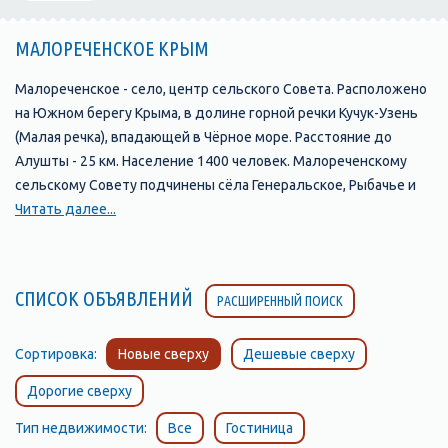
МАЛОРЕЧЕНСКОЕ КРЫМ
Малореченское - село, центр сельского Совета. Расположено
на Южном берегу Крыма, в долине горной речки Кучук-Узень
(Малая речка), впадающей в Чёрное море. Расстояние до
Алушты - 25 км. Население 1400 человек. Малореченскому
сельскому Совету подчинены сёла Генеральское, Рыбачье и
Солнечногорское. Границы Малореченского сельсовета по
Читать далее...
берегу моря от Семидворья на западе, до Канакской балки на
востоке. Территория нынешнего Малореченского была
заселена ещё ещё в период неолита. Об этом
СПИСОК ОБЪЯВЛЕНИЙ
РАСШИРЕННЫЙ ПОИСК
свидетельствуют многочисленные находки кремниевых
орудий того времени. Но особенно много сохранилось
остатков греческих поселений 9 - 15 веков. Первое,
Сортировка:
Новые сверху
Дешевые сверху
дошедшее до наших дней название села - "Микропотамос" ( в
Дорогие сверху
переводе - "Малая речка"). Позже "Кучук-Узень". В 1778 году
значительная часть христиан пересилилась в Приазовье. В
Тип недвижимости:
Все
Гостиница