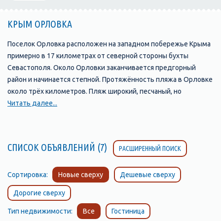
КРЫМ ОРЛОВКА
Поселок Орловка расположен на западном побережье Крыма
примерно в 17 километрах от северной стороны бухты
Севастополя. Около Орловки заканчивается предгорный
район и начинается степной. Протяжённость пляжа в Орловке
около трёх километров. Пляж широкий, песчаный, но
встречаются места с мелкой галькой. Вход в море пологий.
Читать далее...
Глубина нарастает постепенно, причём, на протяжении около
семи метров от берега глубина от 1 до 1,5 метров, и ещё
около семи метров глубина не превышает 2 метров. Поэтому
СПИСОК ОБЪЯВЛЕНИЙ (7)
РАСШИРЕННЫЙ ПОИСК
вода у берега очень хорошо прогревается. Здесь идеальное
место для отдыха с детьми. На побережье Орловки много
кафе, баров, где можно перекусить. Здесь можно покататься
Сортировка:
Новые сверху
Дешевые сверху
на бананах, катамаранах, скутерах. Можно заняться
Дорогие сверху
виндсёрфингом или дайвингом, здесь интересный
подводный мир.
Тип недвижимости:
Все
Гостиница