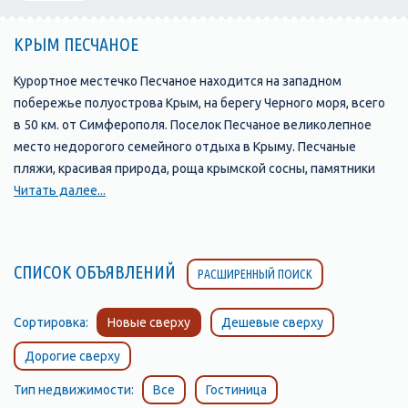
КРЫМ ПЕСЧАНОЕ
Курортное местечко Песчаное находится на западном
побережье полуострова Крым, на берегу Черного моря, всего
в 50 км. от Симферополя. Поселок Песчаное великолепное
место недорогого семейного отдыха в Крыму. Песчаные
пляжи, красивая природа, роща крымской сосны, памятники
археологии, интересный подводный мир привлекают на
Читать далее...
отдых в Песчаное все больше и больше туристов. Вдоль
песчано-галечного пляжа Песчаного протянулась полоса
детских оздоровительных лагерей, домов отдыха,
СПИСОК ОБЪЯВЛЕНИЙ
РАСШИРЕННЫЙ ПОИСК
пансионатов, кемпингов, много предложений и в частном
секторе, предоставляемых для проживания на период
пребывания в посёлке. Хорошо подготовленных пляжей из
Сортировка:
Новые сверху
Дешевые сверху
песка и мелкой гальки, где находится всё необходимое –
Дорогие сверху
начиная от кабинки для переодевания и лавочки, заканчивая
спортивными площадками и теневыми навесами. Отдых в
Тип недвижимости:
Все
Гостиница