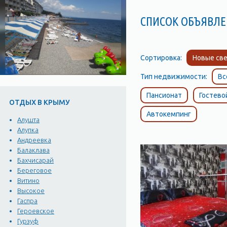
СПИСОК ОБЪЯВЛЕ
Сортировка:
Новые све
Тип недвижимости:
Вс
Пансионат
Гостево
ОТДЫХ В КРЫМУ
Автокемпинг
Алушта
Алупка
Андреевка
Балаклава
Бахчисарай
Береговое
Витино
Высокое
Гаспра
Героевское
Гурзуф