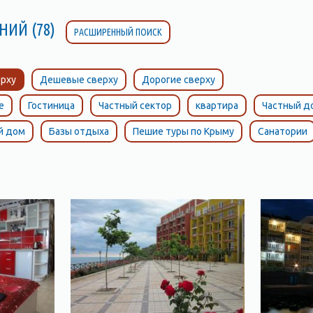
НИЙ (78)
РАСШИРЕННЫЙ ПОИСК
рху
Дешевые сверху
Дорогие сверху
е
Гостиница
Частный сектор
квартира
Частный д
й дом
Базы отдыха
Пешие туры по Крыму
Санатории