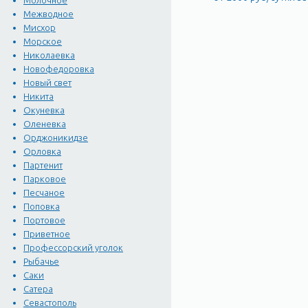
Молочное
Межводное
Мисхор
Морское
Николаевка
Новофедоровка
Новый свет
Никита
Окуневка
Оленевка
Орджоникидзе
Орловка
Партенит
Парковое
Песчаное
Поповка
Портовое
Приветное
Профессорский уголок
Рыбачье
Саки
Сатера
Севастополь