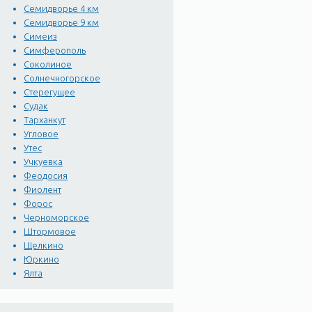
Семидворье 4 км
Семидворье 9 км
Симеиз
Симферополь
Соколиное
Солнечногорское
Стерегущее
Судак
Тарханкут
Угловое
Утес
Учкуевка
Феодосия
Фиолент
Форос
Черноморское
Штормовое
Щелкино
Юркино
Ялта