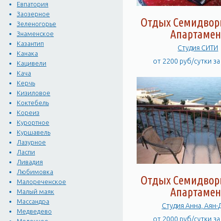
Евпатория
Заозерное
Отдых Семидворь
Зеленогорье
Апартамен
Знаменское
Казантип
Студия СИТИ
Канака
от 2200 руб/сутки з
Кацивели
Кача
Керчь
Кизиловое
Коктебель
Кореиз
Курортное
Куршавель
Лазурное
Ласпи
Ливадия
Любимовка
Отдых Семидворь
Малореченское
Апартамен
Малый маяк
Массандра
Студия Анна, Аян-
Медведево
от 2000 руб/сутки з