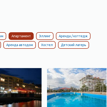
ом
Апартамент
Эллинг
Аренда / коттедж
Аренда автодом
Хостел
Детский лагерь