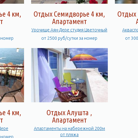
е 4 км,
Отдых Семидворье 4 км,
Отдых 
т
Апартамент
Урочище Аян-Дере студия Цветочный
Аквасп
а номер
от 2500 руб/сутки за номер
от 30
е 4 км,
Отдых Алушта ,
т
Апартамент
Дере
Апартаменты на набережной 200м
от пляжа
а номер