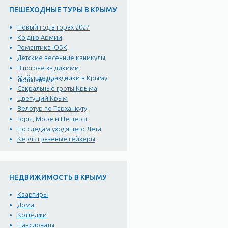
ПЕШЕХОДНЫЕ ТУРЫ В КРЫМУ
Новый год в горах 2027
Ко дню Армии
Романтика ЮБК
Детские весенние каникулы
В погоне за дикими
Майские праздники в Крыму
тюльпанами
Сакральные гроты Крыма
Цветущий Крым
Велотур по Тарханкуту
Горы, Море и Пещеры
По следам уходящего Лета
Керчь грязевые гейзеры
НЕДВИЖИМОСТЬ В КРЫМУ
Квартиры
Дома
Коттеджи
Пансионаты