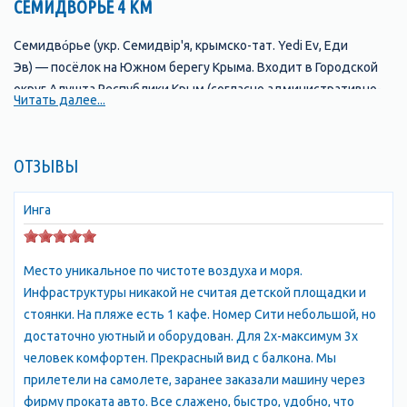
СЕМИДВОРЬЕ 4 КМ
Семидво́рье (укр. Семидвір'я, крымско-тат. Yedi Ev, Еди
Эв) — посёлок на Южном берегу Крыма. Входит в Городской
округ Алушта Республики Крым (согласно административно-
Читать далее...
территориальному делению Украины — в
составе Лучистовского сельсовета Алуштинского
горсовета Автономной Республики Крым).
ОТЗЫВЫ
Урочище Аян-Дере взяло свое название с
Ая́н
(греч. Αγίου
Инга
Ιωάννου "Св. Иоанна", укр. Аян, крымско-тат. Ayan, Аян)
—
упразднённое село
в Симферопольском
районе Республики Крым, располагавшееся на юго-востоке
Место уникальное по чистоте воздуха и моря.
района, на территории нынешнего Добровского сельсовета.
Инфраструктуры никакой не считая детской площадки и
Село находилось у северного подножия Чатыр-Дага, в
стоянки. На пляже есть 1 кафе. Номер Сити небольшой, но
ущелье, недалеко от одноимённого источника —
достаточно уютный и оборудован. Для 2х-максимум 3х
начала Салгира. Но сейчас так назван кусочек земли на Южном
человек комфортен. Прекрасный вид с балкона. Мы
берегу Крыма, расположенный у моря, всего в 4 км от Алушты
прилетели на самолете, заранее заказали машину через
по Судакской трассе. Здесь и расположились апартаменты, в
фирму проката авто. Все слажено, быстро, удобно, что