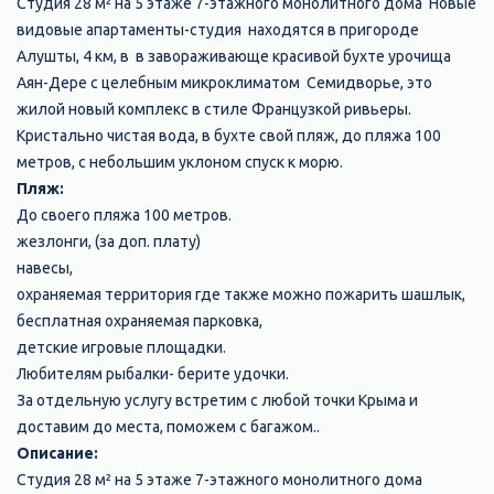
Cтудия 28 м² на 5 этаже 7-этажного монолитного дома Новые
видовые апартаменты-студия находятся в пригороде
Алушты, 4 км, в в завораживающе красивой бухте урочища
Аян-Дере с целебным микроклиматом Семидворье, это
жилой новый комплекс в стиле Французкой ривьеры.
Кристально чистая вода, в бухте свой пляж, до пляжа 100
метров, с небольшим уклоном спуск к морю.
Пляж:
До своего пляжа 100 метров.
жезлонги, (за доп. плату)
навесы,
охраняемая территория где также можно пожарить шашлык,
бесплатная охраняемая парковка,
детские игровые площадки.
Любителям рыбалки- берите удочки.
За отдельную услугу встретим с любой точки Крыма и
доставим до места, поможем с багажом..
Описание:
Студия 28 м² на 5 этаже 7-этажного монолитного дома