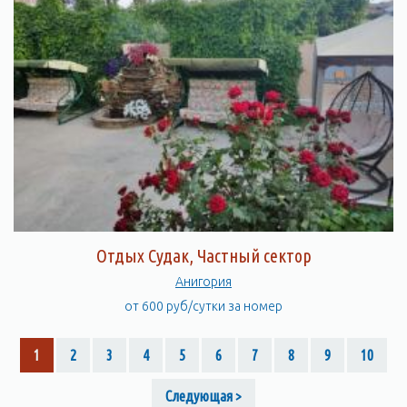
Отдых Судак, Частный сектор
Анигория
от 600 руб/сутки за номер
1
2
3
4
5
6
7
8
9
10
Следующая >