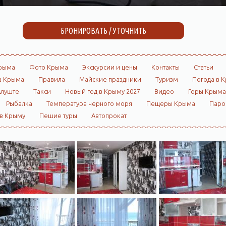
БРОНИРОВАТЬ / УТОЧНИТЬ
рыма
Фото Крыма
Экскурсии и цены
Контакты
Статьи
а Крыма
Правила
Майские праздники
Туризм
Погода в 
Алуште
Такси
Новый год в Крыму 2027
Видео
Горы Крыма
Рыбалка
Температура черного моря
Пещеры Крыма
Пар
 в Крыму
Пешие туры
Автопрокат