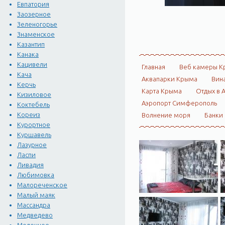
Евпатория
Заозерное
Зеленогорье
Знаменское
Казантип
Канака
Кацивели
Главная
Веб камеры К
Кача
Аквапарки Крыма
Вин
Керчь
Карта Крыма
Отдых в 
Кизиловое
Аэропорт Симферополь
Коктебель
Кореиз
Волнение моря
Банки
Курортное
Куршавель
Лазурное
Ласпи
Ливадия
Любимовка
Малореченское
Малый маяк
Массандра
Медведево