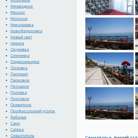
Молочное
Межводное
Мисхор
Морское
Николаевка
Новофедоровка
Новый свет
Никита
Окуневка
Оленевка
Орджоникидзе
Орловка
Партенит
Парковое
Песчаное
Поповка
Портовое
Приветное
Профессорский уголок
Рыбачье
Саки
Сатера
Севастополь
Семидворье
лучший
отд