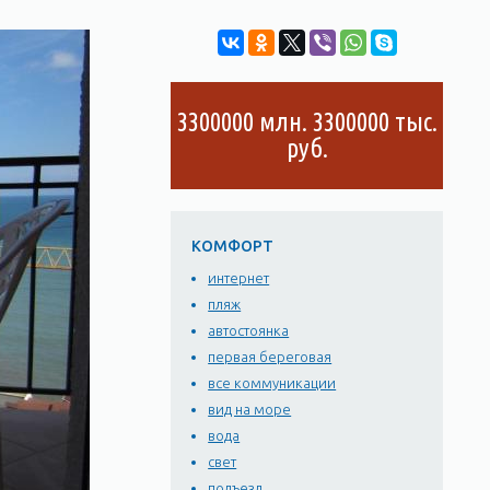
3300000 млн. 3300000 тыс.
руб.
КОМФОРТ
интернет
пляж
автостоянка
первая береговая
все коммуникации
вид на море
вода
свет
подъезд