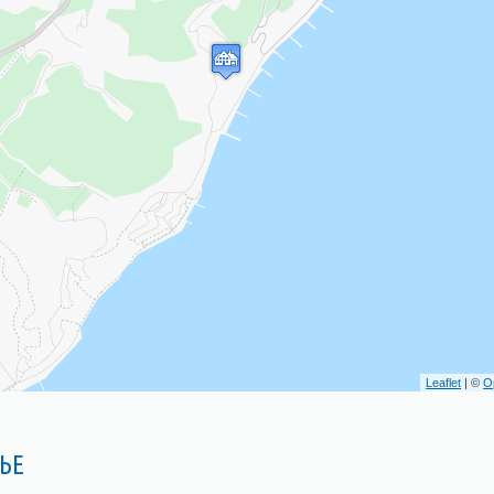
Leaflet
| ©
O
ЬЕ