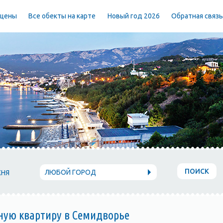
 цены
Все обекты на карте
Новый год 2026
Обратная связ
ПОИСК
ЛЮБОЙ ГОРОД
ХНЯ
ную квартиру в Семидворье