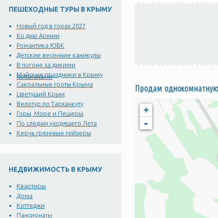
ПЕШЕХОДНЫЕ ТУРЫ В КРЫМУ
Новый год в горах 2027
Ко дню Армии
Романтика ЮБК
Детские весенние каникулы
В погоне за дикими
Майские праздники в Крыму
тюльпанами
Сакральные гроты Крыма
Продам однокомнатную 
Цветущий Крым
Велотур по Тарханкуту
+
Горы, Море и Пещеры
-
По следам уходящего Лета
Керчь грязевые гейзеры
НЕДВИЖИМОСТЬ В КРЫМУ
Квартиры
Дома
Коттеджи
Пансионаты