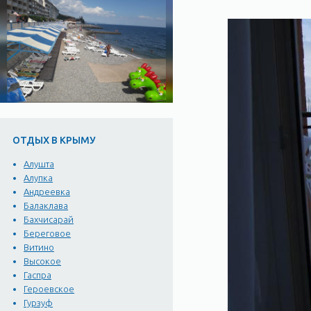
ОТДЫХ В КРЫМУ
Алушта
Алупка
Андреевка
Балаклава
Бахчисарай
Береговое
Витино
Высокое
Гаспра
Героевское
Гурзуф