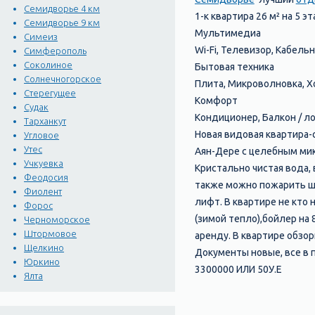
Семидворье 4 км
1-к квартира 26 м² на 5 
Семидворье 9 км
Мультимедиа
Симеиз
Wi-Fi, Телевизор, Кабель
Симферополь
Соколиное
Бытовая техника
Солнечногорское
Плита, Микроволновка, Х
Стерегущее
Комфорт
Судак
Кондиционер, Балкон / л
Тарханкут
Новая видовая квартира
Угловое
Утес
Аян-Дере с целебным мик
Учкуевка
Кристально чистая вода, 
Феодосия
также можно пожарить ша
Фиолент
лифт. В квартире не кто 
Форос
(зимой тепло),бойлер на 
Черноморское
Штормовое
аренду. В квартире обзор
Щелкино
Документы новые, все в 
Юркино
3300000 ИЛИ 50У.Е
Ялта