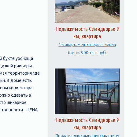
Недвижимость Семидворье 9
км, квартира
1-к апартаменты первая линия
6 млн. 900 тыс. руб.
й бухте урочища
цузкой ривьеры.
емая территория где
ки. В доме есть
влены конвектора
можно сдавать в
сто шикарное.
обственности ЦЕНА
Недвижимость Семидворье 9
км, квартира
Продам однокомнатную квартиру