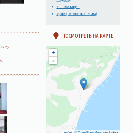
канализация
кухня(готовить самим)
ПОСМОТРЕТЬ НА КАРТЕ
Крыму
+
-
ом
Leaflet
| ©
OpenStreetMap
contributors