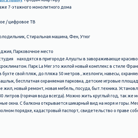
этаже 7-этажного монолитного дома
ное / цифровое ТВ
олодильник, Стиральная машина, Фен, Утюг
оджия, Парковочное место
-студия находятся в пригороде Алушты в завораживающе красиво
роклиматом. Парк La Mer это жилой новый комплекс в стиле Фран
в бухте свой пляж, до пляжа 50 метров , жезлонги, навесы, охраня
шлык, бесплатная охраняемая парковка, детские игровые площад
не жил, новый ремонт, новая мебель, посуда, быт.техника. Устано
80 литров (горячая вода всегда). Можно жить круглый год, так же 
ные окна. С балкона открывается шикарный вид на моря и горы. Ме
полном порядке, кадастровый паспорт, свидетельство о праве с