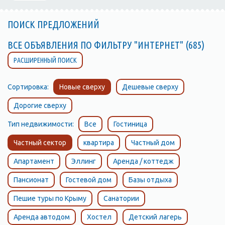
ПОИСК ПРЕДЛОЖЕНИЙ
ВСЕ ОБЪЯВЛЕНИЯ ПО ФИЛЬТРУ "ИНТЕРНЕТ" (685)
РАСШИРЕННЫЙ ПОИСК
Сортировка:
Новые сверху
Дешевые сверху
Дорогие сверху
Тип недвижимости:
Все
Гостиница
Частный сектор
квартира
Частный дом
Апартамент
Эллинг
Аренда / коттедж
Пансионат
Гостевой дом
Базы отдыха
Пешие туры по Крыму
Санатории
Аренда автодом
Хостел
Детский лагерь