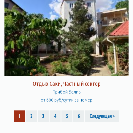
Отдых Саки, Частный сектор
Прибой Белив
от 600 руб/сутки за номер
1
2
3
4
5
6
Следующая >