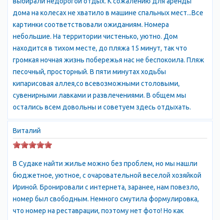
выбирали недорогой отдых. К сожалению для аренды
среди подобных. С востока бухта ограничена мысом Алчак.
дома на колесах не хватило в машине спальных мест...Все
Между крепостной скалой и мысом простирается длинная
картинки соответствовали ожиданиям. Номера
полоса песчаного пляжа. Часть пляжей платные, часть -
небольшие. На территории чистенько, уютно. Дом
свободные. Оборудование пляжей вполне соответствует
находится в тихом месте, до пляжа 15 минут, так что
стандартам - шезлонги, зонтики, прокат всяческого
громкая ночная жизнь побережья нас не беспокоила. Пляж
снаряжения, скутеры, катание на банане и прочее. Желающие
песочный, просторный. В пяти минутах ходьбы
уединиться отправляются на мыс Алчак.
кипарисовая аллея,со всевозможными столовыми,
Вдоль пляжей тянется широкая набережная и прибрежный
сувенирными лавками и развлечениями. В общем мы
парк, где располагается множество круглосуточно
остались всем довольны и советуем здесь отдыхать.
работающих кафешек, ресторанчиков, развлекательных
заведений, насчёт поесть и повеселиться вопросов не
Виталий
возникает. Здесь же находятся агенты туристических фирм,
можно заказать любую экскурсию, найти инструктора для
подводных погружений, купить в ларьках всё необходимое
В Судаке найти жилье можно без проблем, но мы нашли
для отдыха, сувениры, фрукты.
бюджетное, уютное, с очаровательной веселой хозяйкой
Судак
Ириной. Бронировали с интернета, заранее, нам повезло,
, отдых в Крыму
Город, в общем-то, небольшой, пройти его из конца в конец
номер был свободным. Немного смутила формулировка,
можно не более чем за полчаса. Застроен как частными
что номер на реставрации, поэтому нет фото! Но как