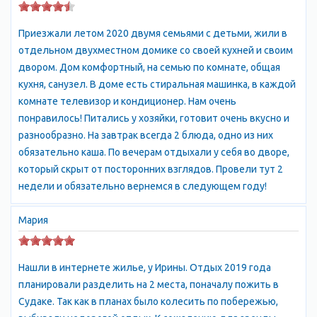
Для выбора размещения в Судаке лучше всего использовать
онлайн-сервисы и туристические сайты, где можно сравнить
Приезжали летом 2020 двумя семьями с детьми, жили в
цены и условия размещения различных вариантов.
отдельном двухместном домике со своей кухней и своим
двором. Дом комфортный, на семью по комнате, общая
Нынешний
Судак
- уютный небольшой город, в котором
кухня, санузел. В доме есть стиральная машинка, в каждой
удивительным образом сочетаются бурная курортная жизнь с
комнате телевизор и кондиционер. Нам очень
тишиной, уютом и чистотой окружающей природы
отдых в
понравилось! Питались у хозяйки, готовит очень вкусно и
Судаке
.
разнообразно. На завтрак всегда 2 блюда, одно из них
Судак расположен на берегу одноимeнной бухты. Над
обязательно каша. По вечерам отдыхали у себя во дворе,
городом возвышаются стены и башни знаменитой крепости.
который скрыт от посторонних взглядов. Провели тут 2
Крепостная гора доминирует над местностью и круто
недели и обязательно вернемся в следующем году!
обрывается в море. Это, пожалуй, главный туристический
объект этого края. Стены местами целые, местами
Мария
полуразрушенные, внутри восстановлен дом Консула, мечеть,
в которой размещается археологический музей.
Крепость невероятно живописна и фотогенична. Здесь снято
Нашли в интернете жилье, у Ирины. Отдых 2019 года
множество кинофильмов, с её стен открываются
планировали разделить на 2 места, поначалу пожить в
великолепные пейзажи Судакской долины.
Судакская
Судаке. Так как в планах было колесить по побережью,
крепость
- наиболее сохранившееся в Крыму сооружение