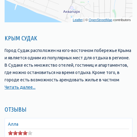
Leaflet
| ©
OpenStreetMap
contributors
КРЫМ СУДАК
Город Судак расположен на юго-восточном побережье Крыма
и является одним из популярных мест для отдыха в регионе.
В Судаке есть множество отелей, гостиниц и апартаментов,
где можно остановиться на время отдыха. Кроме того, в
городе есть возможность арендовать жилье в частном
секторе, что может быть более выгодным вариантом.
Читать далее...
Цены на размещение в Судаке могут варьироваться в
ОТЗЫВЫ
зависимости от сезона, расположения и уровня комфорта.
Многие отели и гостиницы находятся на первой линии от
моря и обычно предлагают широкий спектр услуг, включая
Алла
рестораны, бары, бассейны, фитнес-центры и детские клубы.