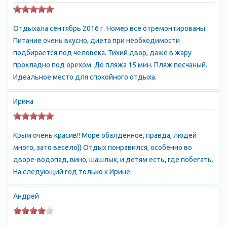
Генуэзская крепость, что сберегла память о Великом
Шелковом пути, искрометном столкновении Запада и
Отдыхала сентябрь 2016 г. Номер все отремонтированы.
Востока.
Питание очень вкусно, диета при необходимости
Радуют сохранившие древнюю первозданность бухточки
подбирается под человека. Тихий двор, даже в жару
Нового Света, морские брызги которых удивительно
прохладно под орехом. До пляжа 15 мин. Пляж песчаный.
напоминают знаменитое новосветское шампанское - детище
Идеальное место для спокойного отдыха.
винодельческого гения Льва Голицына.
История Судака столь богата событиями, что могла бы
Ирина
украсить биографию любого крупного города, хотя,
откровенно говоря, многие страницы этой истории вызывают
сочувствие. На этом крохотном клочке земли встретились
Крым очень красив!! Море обалденное, правда, людей
Запад и Восток, европейская цивилизация и исламский мир,
много, зато весело)) Отдых понравился, особенно во
римская католическая церковь и византийское православие,
дворе-водопад, вино, шашлык, и детям есть, где побегать.
Киевская Русь и Орда, Российская империя и Османская
На следующий год только к Ирине.
Турция.
Специальные предложения сайта Крым.ру: продажа
Андрей
недвижимости в Судаке, аренда недвижимости в Судаке,
отдых в Судаке.
Судак Отдых в Судаке гостиница , частный сектор, отзывы