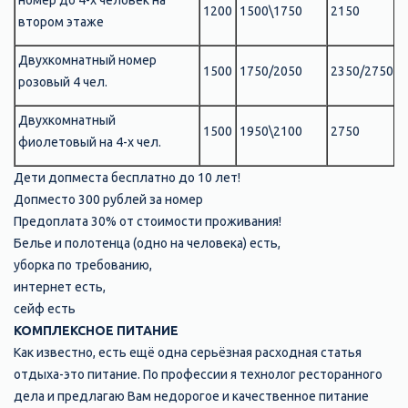
номер до 4-х человек на
1200
1500\1750
2150
втором этаже
Двухкомнатный номер
1500
1750/2050
2350/2750
розовый 4 чел.
Двухкомнатный
1500
1950\2100
2750
фиолетовый на 4-х чел.
Дети допместа бесплатно до 10 лет!
Допместо 300 рублей за номер
Предоплата 30% от стоимости проживания!
Белье и полотенца (одно на человека) есть,
уборка по требованию,
интернет есть,
сейф есть
КОМПЛЕКСНОЕ ПИТАНИЕ
Как известно, есть ещё одна серьёзная расходная статья
отдыха-это питание. По профессии я технолог ресторанного
дела и предлагаю Вам недорогое и качественное питание