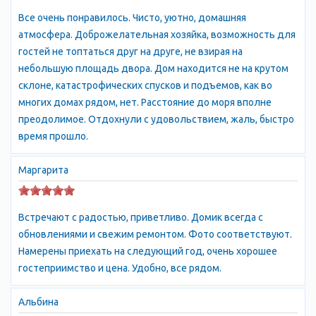
Цены на такое размещение могут быть достаточно высокими.
Все очень понравилось. Чисто, уютно, домашняя
атмосфера. Доброжелательная хозяйка, возможность для
Если вы предпочитаете более экономичный вариант
гостей не топтаться друг на друге, не взирая на
размещения, то можно выбрать аренду жилья в частном
небольшую площадь двора. Дом находится не на крутом
секторе. Цены на аренду жилья обычно зависят от многих
склоне, катастрофических спусков и подъемов, как во
факторов, включая местоположение, количество комнат и
многих домах рядом, нет. Расстояние до моря вполне
уровень комфорта. Также можно рассмотреть варианты
преодолимое. Отдохнули с удовольствием, жаль, быстро
аренды коттеджей или домов на берегу моря.
время прошло.
Судак славится своими пляжами, которые часто являются
Маргарита
галечными или песчаными. На пляжах есть зоны для загара,
зонты и лежаки, а также возможность взять напрокат водный
транспорт или оборудование для водных видов спорта.
Встречают с радостью, приветливо. Домик всегда с
обновлениями и свежим ремонтом. Фото соответствуют.
Кроме отдыха на пляже, в Судаке можно заняться рыбалкой.
Намерены приехать на следующий год, очень хорошее
На побережье есть множество мест, где можно поймать
гостеприимство и цена. Удобно, все рядом.
различные виды рыбы. Также можно организовать рыбалку на
лодке или катере с местными рыбаками.
Альбина