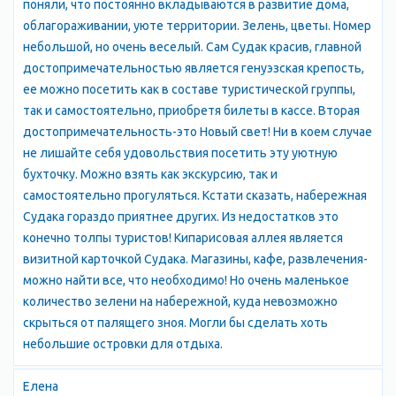
домами, так и многоэтажными. Некоторые дома остались от
поняли, что постоянно вкладываются в развитие дома,
немцев, выселенных из своей колонии в начале
облагораживании, уюте территории. Зелень, цветы. Номер
Отечественной войны, часть принадлежит татарам,
небольшой, но очень веселый. Сам Судак красив, главной
возвращающимся в Крым после депортации. Некоторые
достопримечательностью является генуэзская крепость,
домики, особенно в районе пляжа и крепости
ее можно посетить как в составе туристической группы,
переоборудованы в семейные ресторанчики, зачастую - с
так и самостоятельно, приобретя билеты в кассе. Вторая
национальной кухней.
достопримечательность-это Новый свет! Ни в коем случае
Летом в Судаке часто гастролируют известные артисты.
не лишайте себя удовольствия посетить эту уютную
Некоторые концерты, например - Киркорова, - проводятся
бухточку. Можно взять как экскурсию, так и
ночью на территории крепости, часто устраиваются
самостоятельно прогуляться. Кстати сказать, набережная
фейерверки, в которых местные специалисты достигли
Судака гораздо приятнее других. Из недостатков это
завидного искусства.
конечно толпы туристов! Кипарисовая аллея является
Если можно говорить о чувстве Крыма, то оно связано с
визитной карточкой Судака. Магазины, кафе, развлечения-
Судаком,- писал в двадцатых годах профессор Павел
можно найти все, что необходимо! Но очень маленькое
Новицкий ,-Это место, полное дикого величия и живописной
количество зелени на набережной, куда невозможно
романтики. И действительно, не перестаешь поражаться
скрыться от палящего зноя. Могли бы сделать хоть
подлинности и остроте ощущений, которые дарят Судак и его
небольшие островки для отдыха.
ближайшие окрестности.
По сей день покоряет грозным своим великолепием
Елена