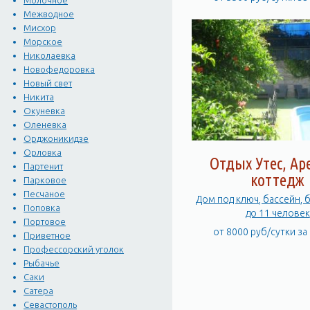
Молочное
Межводное
Мисхор
Морское
Николаевка
Новофедоровка
Новый свет
Никита
Окуневка
Оленевка
Орджоникидзе
Орловка
Отдых Утес, Ар
Партенит
коттедж
Парковое
Песчаное
Дом под ключ, бассейн, 
Поповка
до 11 человек
Портовое
от 8000 руб/сутки за
Приветное
Профессорский уголок
Рыбачье
Саки
Сатера
Севастополь