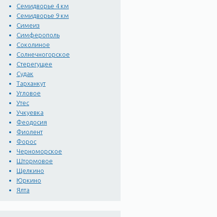
Семидворье 4 км
Семидворье 9 км
Симеиз
Симферополь
Соколиное
Солнечногорское
Стерегущее
Судак
Тарханкут
Угловое
Утес
Учкуевка
Феодосия
Фиолент
Форос
Черноморское
Штормовое
Щелкино
Юркино
Ялта