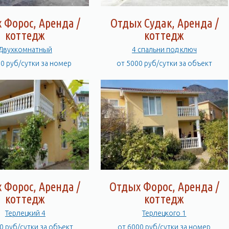
 Форос, Аренда /
Отдых Судак, Аренда /
коттедж
коттедж
Двухкомнатный
4 спальни под ключ
00 руб/сутки за номер
от 5000 руб/сутки за объект
 Форос, Аренда /
Отдых Форос, Аренда /
коттедж
коттедж
Терлецкий 4
Терлецкого 1
0 руб/сутки за объект
от 6000 руб/сутки за номер