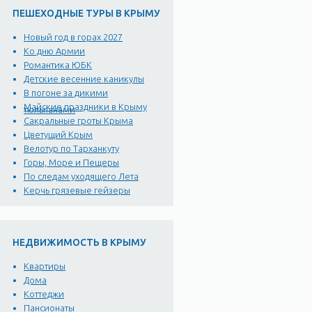
ПЕШЕХОДНЫЕ ТУРЫ В КРЫМУ
Новый год в горах 2027
Ко дню Армии
Романтика ЮБК
Детские весенние каникулы
В погоне за дикими
Майские праздники в Крыму
тюльпанами
Сакральные гроты Крыма
Цветущий Крым
Велотур по Тарханкуту
Горы, Море и Пещеры
По следам уходящего Лета
Керчь грязевые гейзеры
НЕДВИЖИМОСТЬ В КРЫМУ
Квартиры
Дома
Коттеджи
Пансионаты