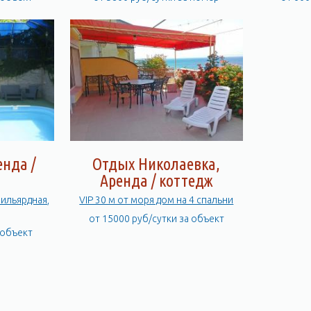
енда /
Отдых Николаевка,
Аренда / коттедж
бильярдная,
VIP 30 м от моря дом на 4 спальни
от 15000 руб/сутки за объект
 объект