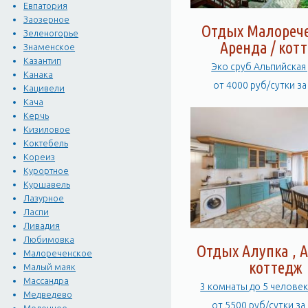
Евпатория
Заозерное
Отдых Малорече
Зеленогорье
Аренда / кот
Знаменское
Казантип
Эко сруб Альпийская
Канака
от 4000 руб/сутки з
Кацивели
Кача
Керчь
Кизиловое
Коктебель
Кореиз
Курортное
Куршавель
Лазурное
Ласпи
Ливадия
Любимовка
Отдых Алупка , А
Малореченское
коттедж
Малый маяк
Массандра
3 комнаты до 5 человек
Медведево
от 5500 руб/сутки за