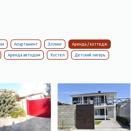
ом
Апартамент
Эллинг
Аренда / коттедж
Аренда автодом
Хостел
Детский лагерь