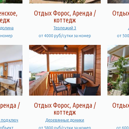
нское,
Отдых Форос, Аренда /
Отдых
тедж
коттедж
 долина
Терлецкий 3
а номер
от 4000 руб/сутки за номер
от 50
ренда /
Отдых Форос, Аренда /
Отдых
коттедж
 под ключ
Деревянные домики
 объект
от 5800 руб/сутки за номер
от 600