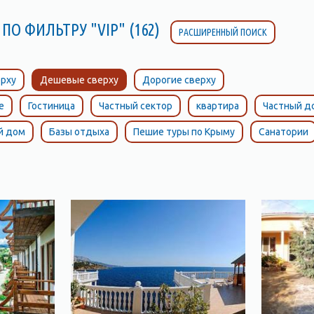
ПО ФИЛЬТРУ "VIP" (162)
РАСШИРЕННЫЙ ПОИСК
рху
Дешевые сверху
Дорогие сверху
е
Гостиница
Частный сектор
квартира
Частный д
й дом
Базы отдыха
Пешие туры по Крыму
Санатории