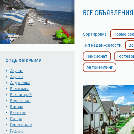
ВСЕ ОБЪЯВЛЕНИЯ 
Сортировка:
Новые све
Тип недвижимости:
Вс
Пансионат
Гостево
ОТДЫХ В КРЫМУ
Автокемпинг
Алушта
Алупка
Андреевка
Балаклава
Бахчисарай
Береговое
Витино
Высокое
Гаспра
Героевское
Гурзуф