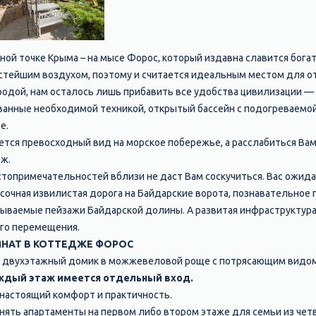
ой точке Крыма – на мысе Форос, который издавна славится бога
стейшим воздухом, поэтому и считается идеальным местом для о
родой, нам осталось лишь прибавить все удобства цивилизации —
анные необходимой техникой, открытый бассейн с подогреваемой
е.
ется превосходный вид на морское побережье, а расслабиться Вам
ж.
стопримечательностей вблизи не даст Вам соскучиться. Вас ожида
сочная извилистая дорога на Байдарские ворота, познавательное
ываемые пейзажи Байдарской долины. А развитая инфраструктура
го перемещения.
НАТ В КОТТЕДЖЕ ФОРОС
 двухэтажный домик в можжевеловой роще с потрясающим видом
ждый этаж имеется отдельный вход.
настоящий комфорт и практичность.
ять апартаменты на первом либо втором этаже для семьи из чет