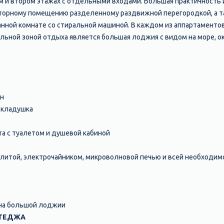
м и втором этажах с отдельными входами. Большая практичность
торному помещению разделенному раздвижной перегородкой, а 
анной комнате со стиральной машиной. В каждом из аппартаменто
льной зоной отдыха является большая лоджия с видом на море, 
ан
складушка
а с туалетом и душевой кабиной
плитой, электрочайником, микроволновой печью и всей необходим
 на большой лоджии
ТТЕДЖА