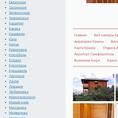
Евпатория
Заозерное
Зеленогорье
Знаменское
Казантип
Канака
Кацивели
Главная
Веб камеры К
Кача
Аквапарки Крыма
Вин
Керчь
Карта Крыма
Отдых в 
Кизиловое
Аэропорт Симферополь
Коктебель
Кореиз
Волнение моря
Банки
Курортное
Куршавель
Лазурное
Ласпи
Ливадия
Любимовка
Малореченское
Малый маяк
Массандра
Медведево