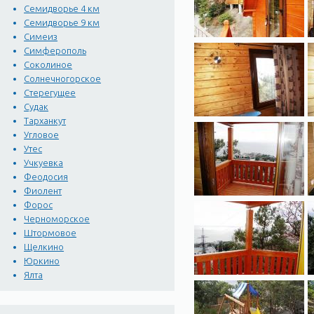
Семидворье 4 км
Семидворье 9 км
Симеиз
Симферополь
Соколиное
Солнечногорское
Стерегущее
Судак
Тарханкут
Угловое
Утес
Учкуевка
Феодосия
Фиолент
Форос
Черноморское
Штормовое
Щелкино
Юркино
Ялта