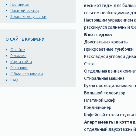
Гостиницы
весь коттедж для большо
Частный сектор
со всем необходимым дл
Земельные участки
Настоящим украшением к
раскинулся солнечный Фо
В коттедже:
О САЙТЕ КРЫМ.РУ
Двуспальная кровать
Прикроватные тумбочки
О сайте
Реклама
Раскладной угловой див
Карта сайта
Стол
Рассылки
Отдельная ванная комнат
Обмен ссылками
Стиральная машина
FAQ
Кухня с холодильником, 
Большой телевизор
Платяной шкаф
Кондиционер
Кофейный стол и стулья
Апартаменты в коттед
отдельный двухэтажный 