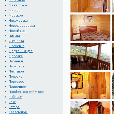
Молочное
Межводное
Мисхор
Морское
Николаевка
Новофедоровка
Новый свет
Никита
Окуневка
Оленевка
Орджоникидзе
Орловка
Партенит
Парковое
Песчаное
Поповка
Портовое
Приветное
Профессорский уголок
Рыбачье
Саки
Сатера
Севастополь