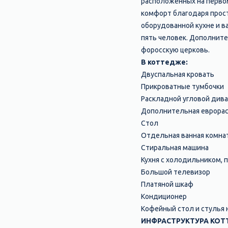
расположенных на перво
комфорт благодаря прос
оборудованной кухне и в
пять человек. Дополните
форосскую церковь.
В коттедже:
Двуспальная кровать
Прикроватные тумбочки
Раскладной угловой див
Дополнительная еврора
Стол
Отдельная ванная комнат
Стиральная машина
Кухня с холодильником, 
Большой телевизор
Платяной шкаф
Кондиционер
Кофейный стол и стулья
ИНФРАСТРУКТУРА КО