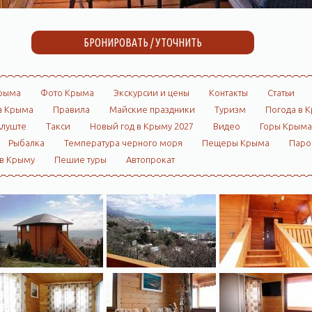
БРОНИРОВАТЬ / УТОЧНИТЬ
рыма
Фото Крыма
Экскурсии и цены
Контакты
Статьи
а Крыма
Правила
Майские праздники
Туризм
Погода в 
Алуште
Такси
Новый год в Крыму 2027
Видео
Горы Крыма
Рыбалка
Температура черного моря
Пещеры Крыма
Пар
 в Крыму
Пешие туры
Автопрокат