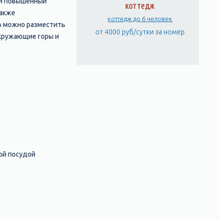
 и повышенный
коттедж
также
коттедж до 6 человек
в можно разместить
от 4000 руб/сутки за номер
окружающие горы и
ой посудой