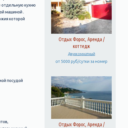
е отдельную кухню
ой машиной .
ожия которой
Отдых Форос, Аренда /
коттедж
Двухкомнатный
от 5000 руб/сутки за номер
мой посудой
тов,
Отдых Форос, Аренда /