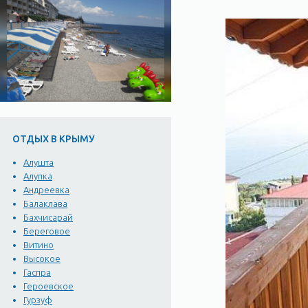
ОТДЫХ В КРЫМУ
Алушта
Алупка
Андреевка
Балаклава
Бахчисарай
Береговое
Витино
Высокое
Гаспра
Героевское
Гурзуф