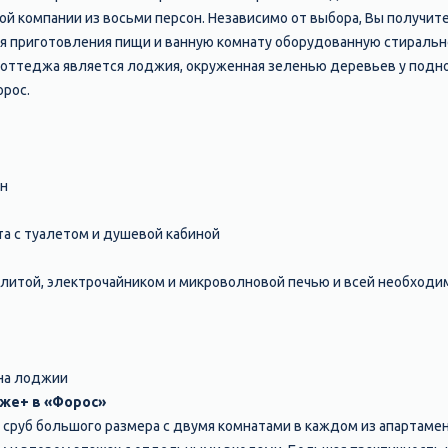
й компании из восьми персон. Независимо от выбора, Вы получит
я приготовления пищи и ванную комнату оборудованную стиральн
оттеджа является лоджия, окруженная зеленью деревьев у подн
рос.
ан
а с туалетом и душевой кабиной
плитой, электрочайником и микроволновой печью и всей необходи
 на лоджии
же+ в «Форос»
сруб большого размера с двумя комнатами в каждом из апартамен