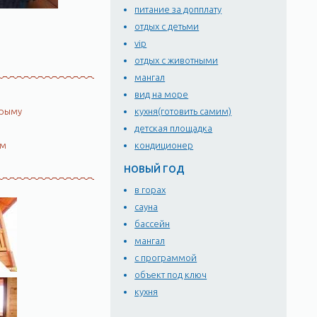
питание за допплату
отдых с детьми
vip
отдых с животными
мангал
вид на море
Крыму
кухня(готовить самим)
детская площадка
ом
кондиционер
НОВЫЙ ГОД
в горах
сауна
бассейн
мангал
с программой
объект под ключ
кухня