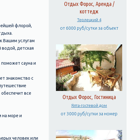
Отдых Форос, Аренда /
коттедж
Терлецкий 4
тейшей флорой,
от 6000 руб/сутки за объект
тдыха.
 к Вашим услугам
 водой, детская
 поможет сауна и
ет знакомство с
 путешествие
 обеспечит все
Отдых Форос, Гостиница
Ялта-гостевой дом
от 3000 руб/сутки за номер
 на море и
верых человек или