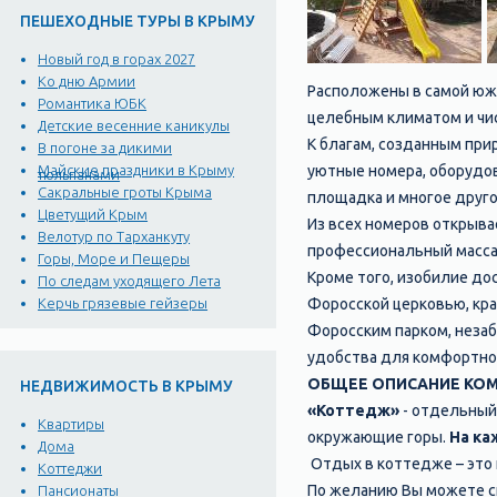
ПЕШЕХОДНЫЕ ТУРЫ В КРЫМУ
Новый год в горах 2027
Ко дню Армии
Расположены в самой южн
Романтика ЮБК
целебным климатом и чи
Детские весенние каникулы
К благам, созданным при
В погоне за дикими
уютные номера, оборудов
Майские праздники в Крыму
тюльпанами
Сакральные гроты Крыма
площадка и многое друго
Цветущий Крым
Из всех номеров открыва
Велотур по Тарханкуту
профессиональный масса
Горы, Море и Пещеры
Кроме того, изобилие до
По следам уходящего Лета
Форосской церковью, кра
Керчь грязевые гейзеры
Форосским парком, незаб
удобства для комфортно
ОБЩЕЕ ОПИСАНИЕ КОМ
НЕДВИЖИМОСТЬ В КРЫМУ
«Коттедж»
- отдельный
Квартиры
окружающие горы.
На ка
Дома
Отдых в коттедже – это 
Коттеджи
По желанию Вы можете сн
Пансионаты