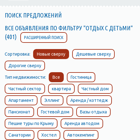
ПОИСК ПРЕДЛОЖЕНИЙ
ВСЕ ОБЪЯВЛЕНИЯ ПО ФИЛЬТРУ "ОТДЫХ С ДЕТЬМИ"
(401)
РАСШИРЕННЫЙ ПОИСК
Сортировка:
Новые сверху
Дешевые сверху
Дорогие сверху
Тип недвижимости:
Все
Гостиница
Частный сектор
квартира
Частный дом
Апартамент
Эллинг
Аренда / коттедж
Пансионат
Гостевой дом
Базы отдыха
Пешие туры по Крыму
Аренда автодом
Санатории
Хостел
Автокемпинг