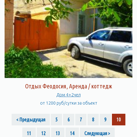
Отдых Феодосия, Аренда / коттедж
Дом 4+2чел
от 1200 руб/сутки за объект
< Предыдущая
5
6
7
8
9
10
11
12
13
14
Следующая >