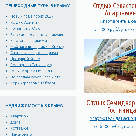
Отдых Севасто
ПЕШЕХОДНЫЕ ТУРЫ В КРЫМУ
Апартамен
Новый год в горах 2027
Апартаменты Lioa
Ко дню Армии
Романтика ЮБК
от 7000 руб/сутки за
Детские весенние каникулы
В погоне за дикими
Майские праздники в Крыму
тюльпанами
Сакральные гроты Крыма
Цветущий Крым
Велотур по Тарханкуту
Горы, Море и Пещеры
По следам уходящего Лета
Керчь грязевые гейзеры
Отдых Семидворь
НЕДВИЖИМОСТЬ В КРЫМУ
Гостиниц
Квартиры
Апарт-отель Да Васко (
Дома
от 6500 руб/сутки з
Коттеджи
Пансионаты