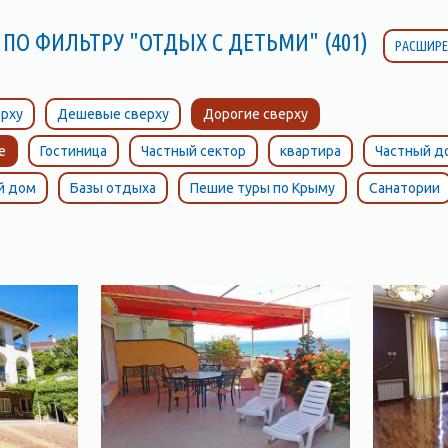
 ПО ФИЛЬТРУ "ОТДЫХ С ДЕТЬМИ" (401)
РАСШИРЕ
рху
Дешевые сверху
Дорогие сверху
е
Гостиница
Частный сектор
квартира
Частный д
й дом
Базы отдыха
Пешие туры по Крыму
Санатории