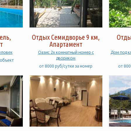
ель,
Отдых Семидворье 9 км,
Отды
т
Апартамент
человек
Оазис 2х комнатный номер с
Дом под к
двориком
 объект
от 8000 руб/сутки за номер
от 800