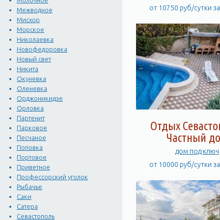
Молочное
от 10750 руб/сутки з
Межводное
Мисхор
Морское
Николаевка
Новофедоровка
Новый свет
Никита
Окуневка
Оленевка
Орджоникидзе
Орловка
Партенит
Отдых Севасто
Парковое
Частный д
Песчаное
Поповка
дом под ключ
Портовое
от 10000 руб/сутки з
Приветное
Профессорский уголок
Рыбачье
Саки
Сатера
Севастополь