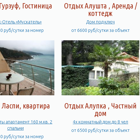
Гурзуф, Гостиница
Отдых Алушта , Аренда /
коттедж
к-Отель «Мускатель»
Дом под ключ
00 руб/сутки за номер
от 6600 руб/сутки за объект
 Ласпи, квартира
Отдых Алупка , Частный
дом
ты апартамент 160 м.кв. 2
4х комнатный дом до 8 чел
спальни
от 6500 руб/сутки за объект
00 руб/сутки за номер