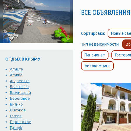
ВСЕ ОБЪЯВЛЕНИЯ
Сортировка:
Новые све
Тип недвижимости:
Вс
Пансионат
Гостево
ОТДЫХ В КРЫМУ
Автокемпинг
Алушта
Алупка
Андреевка
Балаклава
Бахчисарай
Береговое
Витино
Высокое
Гаспра
Героевское
Гурзуф