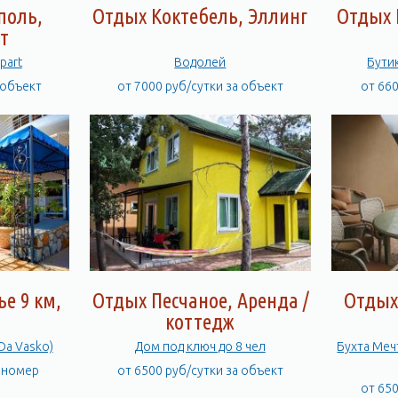
поль,
Отдых Коктебель, Эллинг
Отдых 
т
part
Водолей
Бути
 объект
от 7000 руб/сутки за объект
от 66
е 9 км,
Отдых Песчаное, Аренда /
Отдых
а
коттедж
Da Vasko)
Дом под ключ до 8 чел
Бухта Меч
а номер
от 6500 руб/сутки за объект
от 65