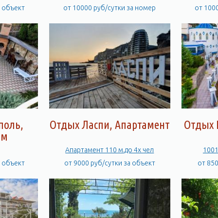
а объект
от 10000 руб/сутки за номер
от 100
поль,
Отдых Ласпи, Апартамент
Отдых 
ом
Апартамент 110 м.до 4х чел
1001
а объект
от 9000 руб/сутки за объект
от 85