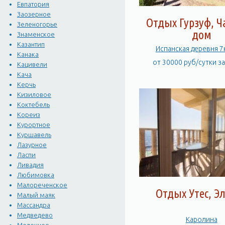
Евпатория
Заозерное
Отдых Гурзуф, 
Зеленогорье
дом
Знаменское
Казантип
Испанская деревня 
Канака
от 30000 руб/сутки з
Кацивели
Кача
Керчь
Кизиловое
Коктебель
Кореиз
Курортное
Куршавель
Лазурное
Ласпи
Ливадия
Любимовка
Малореченское
Отдых Утес, Э
Малый маяк
Массандра
Медведево
Каролина