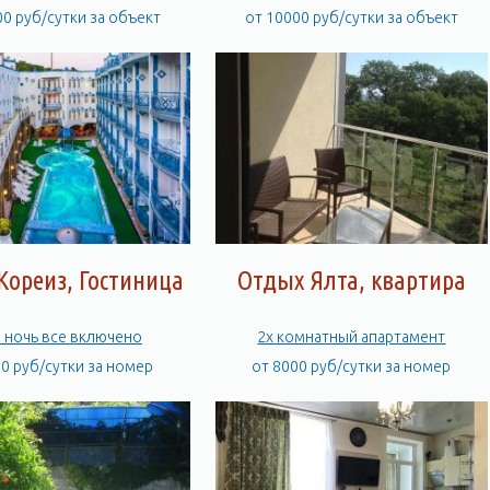
00 руб/сутки за объект
от 10000 руб/сутки за объект
Кореиз, Гостиница
Отдых Ялта, квартира
 ночь все включено
2х комнатный апартамент
00 руб/сутки за номер
от 8000 руб/сутки за номер