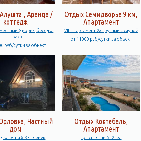
Алушта , Аренда /
Отдых Семидворье 9 км,
коттедж
Апартамент
местный (дворик, беседка,
VIP апартамент 2х ярусный с сауной
гараж)
от 11000 руб/сутки за объект
00 руб/сутки за объект
Орловка, Частный
Отдых Коктебель,
дом
Апартамент
д ключ на 6-8 человек
Три спальни 6+2чел