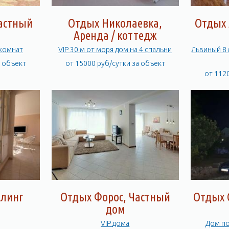
Частный
Отдых Николаевка,
Отдых 
Аренда / коттедж
7комнат
VIP 30 м от моря дом на 4 спальни
Львиный 8 
а объект
от 15000 руб/сутки за объект
от 112
ллинг
Отдых Форос, Частный
Отдых 
дом
VIP дома
Дом по