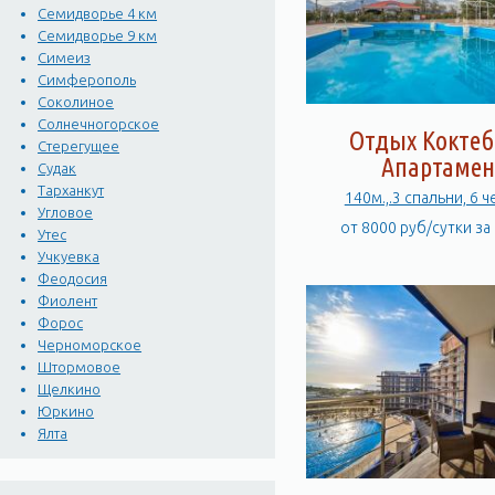
Семидворье 4 км
Семидворье 9 км
Симеиз
Симферополь
Соколиное
Солнечногорское
Отдых Коктеб
Стерегущее
Апартамен
Судак
Тарханкут
140м.,.3 спальни, 6 
Угловое
от 8000 руб/сутки за
Утес
Учкуевка
Феодосия
Фиолент
Форос
Черноморское
Штормовое
Щелкино
Юркино
Ялта