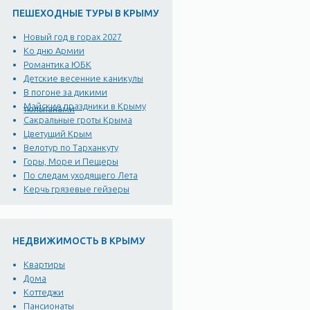
ПЕШЕХОДНЫЕ ТУРЫ В КРЫМУ
Новый год в горах 2027
Ко дню Армии
Романтика ЮБК
Детские весенние каникулы
В погоне за дикими
Майские праздники в Крыму
тюльпанами
Сакральные гроты Крыма
Цветущий Крым
Велотур по Тарханкуту
Горы, Море и Пещеры
По следам уходящего Лета
Керчь грязевые гейзеры
НЕДВИЖИМОСТЬ В КРЫМУ
Квартиры
Дома
Коттеджи
Пансионаты