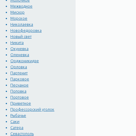
Молочное
Межводное
Мисхор
Морское
Николаевка
Новофедоровка
Новый свет
Никита
Окуневка
Оленевка
Орджоникидзе
Орловка
Партенит
Парковое
Песчаное
Поповка
Портовое
Приветное
Профессорский уголок
Рыбачье
Саки
Сатера
Севастополь