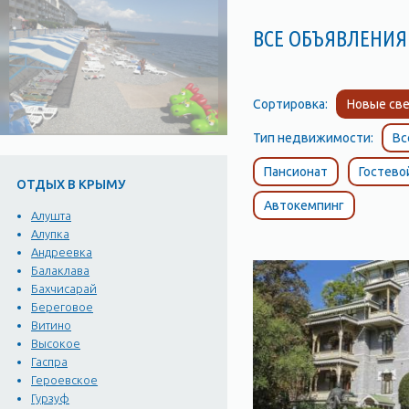
ВСЕ ОБЪЯВЛЕНИЯ
Сортировка:
Новые све
Тип недвижимости:
Вс
Пансионат
Гостево
ОТДЫХ В КРЫМУ
Автокемпинг
Алушта
Алупка
Андреевка
Балаклава
Бахчисарай
Береговое
Витино
Высокое
Гаспра
Героевское
Гурзуф