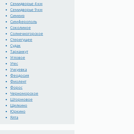
Семидворье 4 км
Семидворье 9 км
Симеиз
Симферополь
Соколиное
Солнечногорское
Стерегущее
Судак
Тарханкут
Угловое
Утес
Учкуевка
Феодосия
Фиолент
Форос
Черноморское
Штормовое
Щелкино
Юркино
Ялта