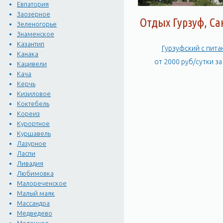
Евпатория
Заозерное
Отдых Гурзуф, С
Зеленогорье
Знаменское
Казантип
Гурзуфский с пит
Канака
от 2000 руб/сутки з
Кацивели
Кача
Керчь
Кизиловое
Коктебель
Кореиз
Курортное
Куршавель
Лазурное
Ласпи
Ливадия
Любимовка
Малореченское
Малый маяк
Массандра
Медведево