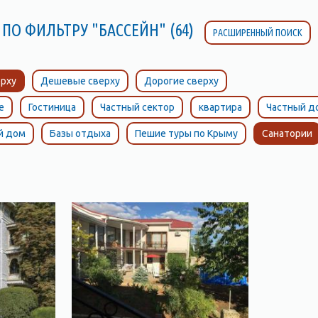
 ПО ФИЛЬТРУ "БАССЕЙН" (64)
РАСШИРЕННЫЙ ПОИСК
рху
Дешевые сверху
Дорогие сверху
е
Гостиница
Частный сектор
квартира
Частный д
й дом
Базы отдыха
Пешие туры по Крыму
Санатории