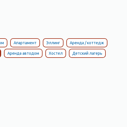
ом
Апартамент
Эллинг
Аренда / коттедж
Аренда автодом
Хостел
Детский лагерь