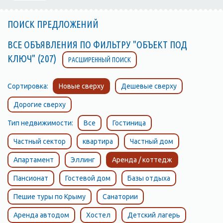
ПОИСК ПРЕДЛОЖЕНИЙ
ВСЕ ОБЪЯВЛЕНИЯ ПО ФИЛЬТРУ "ОБЪЕКТ ПОД
КЛЮЧ" (207)
РАСШИРЕННЫЙ ПОИСК
Сортировка:
Новые сверху
Дешевые сверху
Дорогие сверху
Тип недвижимости:
Все
Гостиница
Частный сектор
квартира
Частный дом
Апартамент
Эллинг
Аренда / коттедж
Пансионат
Гостевой дом
Базы отдыха
Пешие туры по Крыму
Санатории
Аренда автодом
Хостел
Детский лагерь