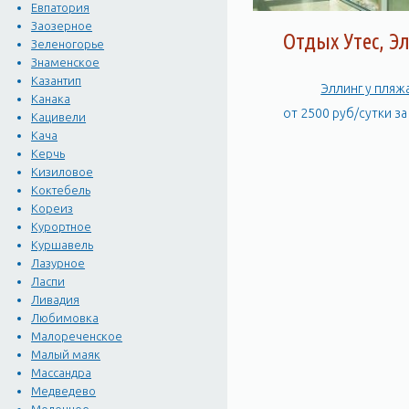
Евпатория
Заозерное
Отдых Утес, Э
Зеленогорье
Знаменское
Казантип
Эллинг у пляж
Канака
от 2500 руб/сутки з
Кацивели
Кача
Керчь
Кизиловое
Коктебель
Кореиз
Курортное
Куршавель
Лазурное
Ласпи
Ливадия
Любимовка
Малореченское
Малый маяк
Массандра
Медведево