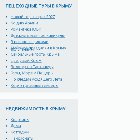
ПЕШЕХОДНЫЕ ТУРЫ В КРЫМУ
Новый год в горах 2027
Ко дню Армии
Романтика ЮБК
Детские весенние каникулы
В погоне за дикими
Майские праздники в Крыму
тюльпанами
Сакральные гроты Крыма
Цветущий Крым
Велотур по Тарханкуту
Горы, Море и Пещеры
По следам уходящего Лета
Керчь грязевые гейзеры
НЕДВИЖИМОСТЬ В КРЫМУ
Квартиры
Дома
Коттеджи
Пансионаты