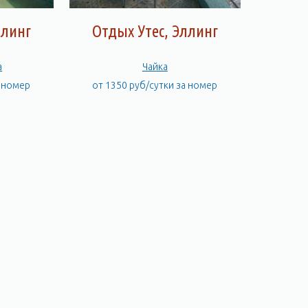
ллинг
Отдых Утес, Эллинг
а
Чайка
а номер
от 1350 руб/сутки за номер