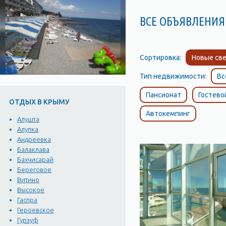
ВСЕ ОБЪЯВЛЕНИЯ
Сортировка:
Новые све
Тип недвижимости:
Вс
Пансионат
Гостево
ОТДЫХ В КРЫМУ
Автокемпинг
Алушта
Алупка
Андреевка
Балаклава
Бахчисарай
Береговое
Витино
Высокое
Гаспра
Героевское
Гурзуф