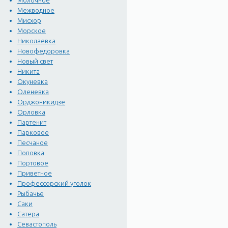
Молочное
Межводное
Мисхор
Морское
Николаевка
Новофедоровка
Новый свет
Никита
Окуневка
Оленевка
Орджоникидзе
Орловка
Партенит
Парковое
Песчаное
Поповка
Портовое
Приветное
Профессорский уголок
Рыбачье
Саки
Сатера
Севастополь