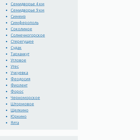
Семидворье 4 км
Семидворье 9 км
Симеиз
Симферополь
Соколиное
Солнечногорское
Стерегущее
Судак
Тарханкут
Угловое
Утес
Учкуевка
Феодосия
Фиолент
Форос
Черноморское
Штормовое
Щелкино
Юркино
Ялта