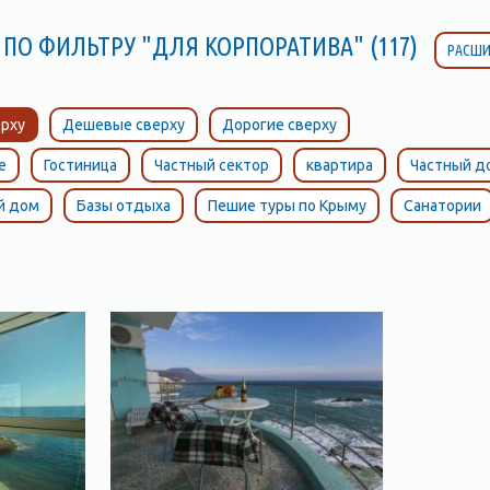
 ПО ФИЛЬТРУ "ДЛЯ КОРПОРАТИВА" (117)
РАСШИ
рху
Дешевые сверху
Дорогие сверху
е
Гостиница
Частный сектор
квартира
Частный д
й дом
Базы отдыха
Пешие туры по Крыму
Санатории