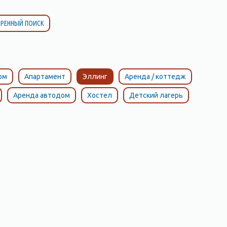
РЕННЫЙ ПОИСК
ом
Апартамент
Эллинг
Аренда / коттедж
Аренда автодом
Хостел
Детский лагерь