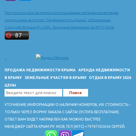
составляет более 6 км. Вход на пляж бесплатный. В сезон на
пляже организован прокат шезлонгов и зонтиков от солнца.
При полном или частичном использовании материалов активная
Есть аттракционы, разнообразные пляжные игры и водные
гиперссылка на портал "Недвижимость Крыма" обязательна.
виды спорта. Зеленогорье в последнее время
Copyright © Крым.Ру 2005. Лицензия Минпечати Эл № 77-4556
преображается: строятся небольшие уютные гостиницы, где
туристов ждут комфортные номера, экологически чистое
питание из местных продуктов. Одной из самых комфортных
гостиниц Зеленогорья является гостиница "Золотой Теленок".
гостиницы Зеленогорья
ПРОДАЖА НЕДВИЖИМОСТИ КРЫМА
АРЕНДА НЕДВИЖИМОСТИ
В КРЫМУ
ЗЕМЕЛЬНЫЕ УЧАСТКИ В КРЫМУ
ОТДЫХ В КРЫМУ 2026
ЦЕНЫ
УТОЧНЕНИЕ ИНФОРМАЦИИ О НАЛИЧИИ НОМЕРОВ, ИХ СТОИМОСТЬ -
ТОЛЬКО ЧЕРЕЗ ФОРМУ ЗАКАЗА С САЙТА! (УСЛУГА БЕСПЛАТНАЯ).
ОТВЕТ ВАМ БУДЕТ НАПРАВЛЕН КАК МОЖНО БЫСТРЕЕ
МЕНЕДЖЕР САЙТА КРЫМ.РУ: МОБ.ТЕЛ (МТС) +79787502656 СЕРГЕЙ,