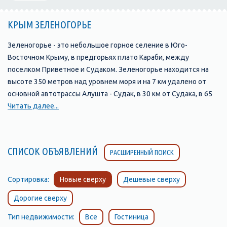
КРЫМ ЗЕЛЕНОГОРЬЕ
Зеленогорье - это небольшое горное селение в Юго-
Восточном Крыму, в предгорьях плато Караби, между
поселком Приветное и Судаком. Зеленогорье находится на
высоте 350 метров над уровнем моря и на 7 км удалено от
основной автотрассы Алушта - Судак, в 30 км от Судака, в 65
км - от Алушты. Поворачивать к поселку следует у башни
Читать далее...
Чобан-кале, по указателю на горное озеро Панагия. Население
Зеленогорья около 300 человек, есть магазин, чайхана,
медпункт, несколько домов отдыха разной комфортности.
СПИСОК ОБЪЯВЛЕНИЙ
РАСШИРЕННЫЙ ПОИСК
Природа Зеленогорья неповторима. С трех сторон поселок
Зеленогорье ограничен горами: с юга виднеется море, а с
севера - поселок незаметно переходит в урочище, которое
Сортировка:
Новые сверху
Дешевые сверху
называется Панагия, что значит святая. Здесь начинается
Дорогие сверху
туристическая тропа в живописный каньон с множеством
небольших водопадов, порогов и водных ванн. Если
Тип недвижимости:
Все
Гостиница