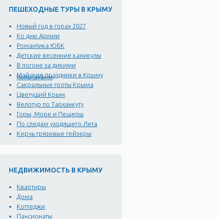
ПЕШЕХОДНЫЕ ТУРЫ В КРЫМУ
Новый год в горах 2027
Ко дню Армии
Романтика ЮБК
Детские весенние каникулы
В погоне за дикими
Майские праздники в Крыму
тюльпанами
Сакральные гроты Крыма
Цветущий Крым
Велотур по Тарханкуту
Горы, Море и Пещеры
По следам уходящего Лета
Керчь грязевые гейзеры
НЕДВИЖИМОСТЬ В КРЫМУ
Квартиры
Дома
Коттеджи
Пансионаты