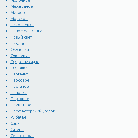
Молочное
Межводное
Алупка - татарская дере
Мисхор
месте в готическо-маври
Морское
растительностью. В вино
Николаевка
Новофедоровка
естественными пещерами
Новый свет
аллеи. Отсюда открывает
Никита
В окрестностях Алупки 
Окуневка
Оленевка
История Алупки уходит в 
Орджоникидзе
Орловка
человека эпохи неолита (8
Партенит
Парковое
С 8 века до н. э. по 4 в
Песчаное
обнаружено немало остат
Поповка
горе Крестовой, что выси
Портовое
Приветное
Профессорский уголок
Постепенно население юж
Рыбачье
средневековья на Южном б
Саки
находился на вершине Ай
Сатера
стены" - с тем, чтобы п
Севастополь