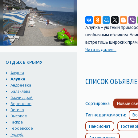
Алупка – уютный примор
необычным обликом. Улиц
встретишь широких прямы
месте Крыма несложно ор
Читать далее...
площади. Невероятно кра
ОТДЫХ В КРЫМУ
царственно возвышается 
живописнейших ландшафто
Алушта
Крымского полуострова. 
Алупка
СПИСОК ОБЪЯВ
Андреевка
воздух. Многочисленные
Балаклава
обладает особой аурой, 
Бахчисарай
идеальной для семейного
Сортировка:
Новые све
Береговое
- привлекает около двух
Витино
Тип недвижимости:
Вс
Туристический бизнес – 
Высокое
Гаспра
клубы, дискотеки. Любит
Пансионат
Гостево
Героевское
ценителей искусства при
Гурзуф
Автокемпинг