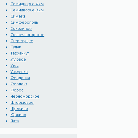
Семидворье 4 км
возводились новые крепо
Семидворье 9 км
XIX века.
Симеиз
Симферополь
С VII по X век почти вес
Соколиное
подчинившихся ему населе
Солнечногорское
Стерегущее
картах она значилась ка
Судак
Маленькой, затерявшейся
Тарханкут
Росси в 1783г.
Угловое
Утес
В 20-е годы XIX здесь в
Учкуевка
Феодосия
главного имения - с двор
Фиолент
великолепные дворцово-п
Форос
царившая в имении предп
Черноморское
увеличилось лишь до 230
Штормовое
Щелкино
Юркино
Ялта