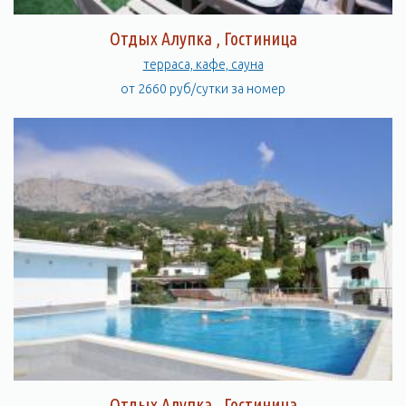
суставный и урологический туберкулез). В Алупке -
отделение винсовхоза ;Ливадия”, производственно-
Отдых Алупка , Гостиница
демонстрационный комплекс ПО “Массандра” (цеха
терраса, кафе, сауна
выдержки крепких вин типа “Мадера”, “Портвейн красный” и
производственно-дегустационный), лесничество. Действуют
от 2660 руб/сутки за номер
2 общеобразовательные и детская музыкальная школы,
республиканская санаторная школа-интернат (лечение
органов дыхания); больница, поликлиника; городской центр
культуры и досуга, база производственно-художественной
практики студентов Санкт-Петербургской Академии
художеств; 2 библиотеки, 2 гостиницы, отделения двух
банков. В городе - Алупкинский государственный дворцово-
парковый музей-заповедник; Алупкинский парк; музей
заслуженного художника Украины Я. Басова; музей-комната и
бюст уроженца города, дважды Героя Советского Союза
летчика С. Амет-Хан Султана; памятник профессору
А.Боброву. Именем “Алупка” названа маленькая планета №
2508.
Отдых Алупка , Гостиница