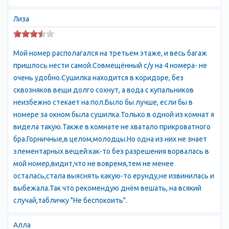
тавров. С ними связано немало преданий и мифов. На южном
берегу Крыма археологами было обнаружено немало
Лиза
остатков таврийских крепостей и могильников с гробницами в
виде больших каменных ящиков. Следы таврских убежищ
Мой номер располагался на третьем этаже, и весь багаж
были найдены на горе Крестовой, что выситься в полутора
пришлось нести самой.Совмещённый с/у на 4 номера- не
километрах от Алупки, и на скале Исар-Кая близ Гаспры.
очень удобно.Сушилка находится в коридоре, без
сквозняков вещи долго сохнут, а вода с купальников
Постепенно население южного побережья Крыма теряло
неизбежно стекает на пол.Было бы лучше, если бы в
свою изолированность. В 1 веке н.э. мысом Ай-Тодор
номере за окном была сушилка.Только в одной из комнат я
завладели римляне. В эпоху раннего средневековья на
видела такую.Также в комнате не хватало прикроватного
Южном берегу стали селиться греки из Византии. При них
бра.Горничные,в целом,молодцы.Но одна из них не знает
здесь появляются храмы, часовни, монастыри. Один из них -
элементарных вещей:как-то без разрешения ворвалась в
храм святого Петра - находился на вершине Ай-Петри (отсюда
мой номер,видит,что не вовремя,тем не менее
и название). По распоряжению императора Византии
осталась,стала выяснять какую-то ерунду,не извинилась и
Юстиниана I на крымских горных перевалах стояться
выбежала.Так что рекомендую днём вешать, на всякий
"длинные стены" - с тем, чтобы преградить кочевникам
случай,табличку "Не беспокоить".
доступ на южнобережные земли. Укреплялись бывшие
таврские цитадели, в том числе и на горе Крестовой,
Алла
возводились новые крепости - исары. Развалины исаров и