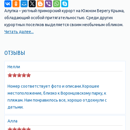
Алупка – уютный приморский курорт на Южном Берегу Крыма,
обладающий особой притягательностью. Среди других
курортных поселков выделяется своим необычным обликом.
Улицы города сбегают по крутым ступеням гигантской
Читать далее...
каменной лестницы прямо к морю, образуя несколько
высотных уровней. Здесь не встретишь широких прямых
ОТЗЫВЫ
проспектов; узкие извилистые улочки располагают к
неторопливым прогулкам. При кажущейся запутанности улиц
и дорог в это месте Крыма несложно ориентироваться: все
Нелли
основные заведения туристической инфраструктуры
расположены на 5 улицах, отходящих от Центральной
Номер соответствует фото и описани.Хорошее
площади. Невероятно красив город с моря: небольшие бухты
местоположение, близко к Воронцовскому парку, к
с живописными скалами, выше расположились дома всех
пляжам. Нам понравилось все, хорошо отдохнули с
форм и размеров, а над ними царственно возвышается
детьми.
сказочный замок Ай-Петри. Алупка обладает огромным
рекреационным потенциалом. Уникальная комбинация
Алла
мягкого климата, живописнейших ландшафтов и целебного
горного воздуха, напоенного ароматами морских ветров,