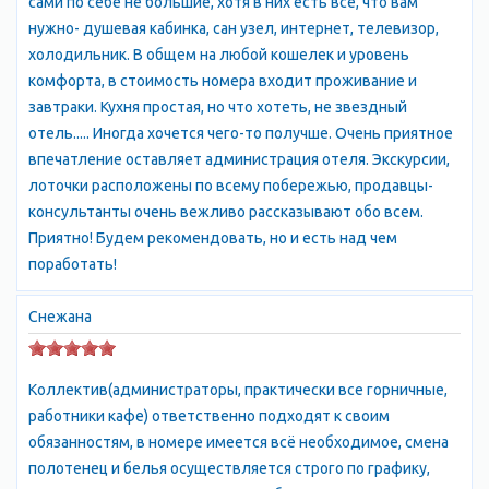
сами по себе не большие, хотя в них есть все, что вам
2 общеобразовательные и детская музыкальная школы,
нужно- душевая кабинка, сан узел, интернет, телевизор,
республиканская санаторная школа-интернат (лечение
холодильник. В общем на любой кошелек и уровень
органов дыхания); больница, поликлиника; городской центр
комфорта, в стоимость номера входит проживание и
культуры и досуга, база производственно-художественной
завтраки. Кухня простая, но что хотеть, не звездный
практики студентов Санкт-Петербургской Академии
отель..... Иногда хочется чего-то получше. Очень приятное
художеств; 2 библиотеки, 2 гостиницы, отделения двух
впечатление оставляет администрация отеля. Экскурсии,
банков. В городе - Алупкинский государственный дворцово-
лоточки расположены по всему побережью, продавцы-
парковый музей-заповедник; Алупкинский парк; музей
консультанты очень вежливо рассказывают обо всем.
заслуженного художника Украины Я. Басова; музей-комната и
Приятно! Будем рекомендовать, но и есть над чем
бюст уроженца города, дважды Героя Советского Союза
поработать!
летчика С. Амет-Хан Султана; памятник профессору
А.Боброву. Именем “Алупка” названа маленькая планета №
Снежана
2508.
Алупка - татарская деревня на Южном берегу Крыма, в 15 км, к
Коллектив(администраторы, практически все горничные,
ЮЗ, от Ялты, славится великолепным дворцом кн. Воронцова,
работники кафе) ответственно подходят к своим
построенным в живописнейшем месте в готическо-
обязанностям, в номере имеется всё необходимое, смена
мавританском стиле из крымского гранита и зеленого камня
полотенец и белья осуществляется строго по графику,