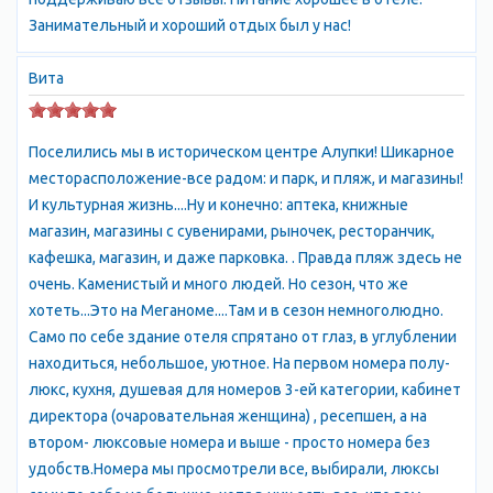
морем на теплоходе или на автобусе с автовокзала. Алупка -
Занимательный и хороший отдых был у нас!
небольшой курортный городок, популярное место отдыха и
лечения в Крыму. Алупка - город АР Крым, подчиненный
Вита
Ялтинскому городскому совету. Расположен на Южном
берегу Крыма (протяженность 4,5 км), в 17 км от Ялты, с
которой имеет автобусное и морское сообщение. С центром
Поселились мы в историческом центре Алупки! Шикарное
Крыма и другими населенными пунктами Алупка соединяется
месторасположение-все радом: и парк, и пляж, и магазины!
автотрассами Севастополь - Ялта - Симферополь - Феодосия;
И культурная жизнь....Ну и конечно: аптека, книжные
городской транспорт - один кольцевой маршрут автобуса.
магазин, магазины с сувенирами, рыночек, ресторанчик,
Площадь - 3,2 км2. Население - 10,5 тыс. человек (2000);
кафешка, магазин, и даже парковка. . Правда пляж здесь не
проживают украинцы, русские, крымские татары и другие.
очень. Каменистый и много людей. Но сезон, что же
Сейчас в городе 13 укрупненных здравниц, среди них одна из
хотеть...Это на Меганоме....Там и в сезон немноголюдно.
крупнейших детских - санаторий, который носит имя своего
Само по себе здание отеля спрятано от глаз, в углублении
основателя - профессора О. Бобровой (лечат костно-
находиться, небольшое, уютное. На первом номера полу-
суставный и урологический туберкулез). В Алупке -
люкс, кухня, душевая для номеров 3-ей категории, кабинет
отделение винсовхоза ;Ливадия”, производственно-
директора (очаровательная женщина) , ресепшен, а на
демонстрационный комплекс ПО “Массандра” (цеха
втором- люксовые номера и выше - просто номера без
выдержки крепких вин типа “Мадера”, “Портвейн красный” и
удобств.Номера мы просмотрели все, выбирали, люксы
производственно-дегустационный), лесничество. Действуют