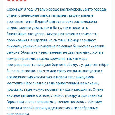
превратило Алупку в один из самых лучших курортов
Сезон 2018 год. Отель хорошо расположен, центр города,
Крымского полуострова. Город буквально утопает в зелени,
рядом сувенирные лавки, магазины, кафе и разные
поэтому здесь легко дышится даже в летнюю жару, а легкий
торговые точки. Ближайшая остановка расположена
морской бриз хорошо освежает воздух. Многочисленные
рядом, можно уехать как в Ялту, так и посетить
здравницы, чистые галечные пляжи и развитая
ближайшие экскурсии. Завтрак включен в стоимость
инфраструктура обеспечивают комфортный
проживания Не царский, но сытный. Номер стандарт
необременительный отдых. Город обладает особой аурой,
снимали, конечно, номеру не помешал бы косметический
представляя собой спокойный райский уголок среди
ремонт. Уборка не качественная, не хватило нам....Хоть в
курортной суеты Южнобережья. Неторопливая атмосфера
номере проводили мало времени, так как море
делает Алупку идеальной для семейного отдыха. Многие
прогревалось только уже ближе к обеду, с утра в сентябре
едут сюда за новыми впечатлениями. Главная
было еще свежо. Так что или сразу ехали на экскурсию с
достопримечательность и гордость Алупки – Воронцовский
возможностью искупаться в новом запланируемом
дворец с - привлекает около двух миллионов туристов
местечке. Персонал в отеле приветливый, вежливый,
ежегодно. При желании можно совершить пешую прогулку в
подскажут где можно побывать куда и как дойти. Очень
Мисхор или Симеиз, и даже в Ласточкино гнездо.
вкусное питание в отеле, спасибо повару и официантам.
Туристический бизнес – стержневое направление жизни
Город нам очень понравился, точнее поселок с обилием
Алупки. Здесь есть все условия для разнообразного отдыха –
зелени и своей непринужденностью и своеобразным
всевозможные аттракционы, ночные клубы, дискотеки.
очарованием.