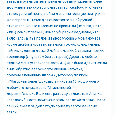
(по плану английского архитекторa Блора). И окруженным
завтраки очень сытные, цены на обеды и ужины вполне
тропическою растительностью. В виноградниках его
доступные, можно воспользоваться сейфом, утюгом на
насчитывают до 104 т. виноградных лоз лучших иностранных
этаже, услугой прачечной за дополнительную плату, или
пород. Выше дворца расположен садъ с гротами,
же попросить тазик для самостоятельной ручной
естественными пещерами, кратером потухшаго вулкана и
стирки.Горничные к чаевым не привыкли (не знаю, + это
огромными необыкновенно причудливой формы скалами,
или -).Ремонт свежий, номер убирали ежедневно, что
между которыми разбиты прелестные аллеи. Отсюда
включало мытьё полов и вынос мусора.В моём номере,
открывается чудный вид на море и на высокий Ай-Петри
кроме шкафа и кровати, имелось трюмо, холодильник,
(1234м.) На близлежащих высоких скалах видны хорошо
чайник, кухонная доска, 2 чайные чашки, 2 стакана, ложки,
сохранившиеся фундаменты. В окрестностях Алупки
телевизор (с пультом без батареек).Дорога к любым
выламывается мрамор.
пляжам меня устраивала, хоть и нужно было идти сначала
вниз, обратно-вверх,но это лишняя нагрузка,
История Алупки уходит в глубь веков; места эти;
полезно.Спокойным шагом к Детскому пляжу и
заселявшиеся с древних времен, хранят память об
п."Лазурный берег"доходила минут за 10, но до моего
обитателях разных исторических эпох. Следы пребывания
любимого пляжа возле "Итальянской
человека эпохи неолита (8 -3 тыс. лнт до. н. э.) найдены на Ай-
деревни"далеко.Если ещё раз буду отдыхать в Алупке,
Петринской яйле, в урочище Балин-Кош.
хотелось бы остановиться в этом отеле.Хотя заказывала
ранний въезд за доплату,по приезду за это денег не
С 8 века до н. э. по 4 век н. э . в горном Крыму жили племена
взяли.