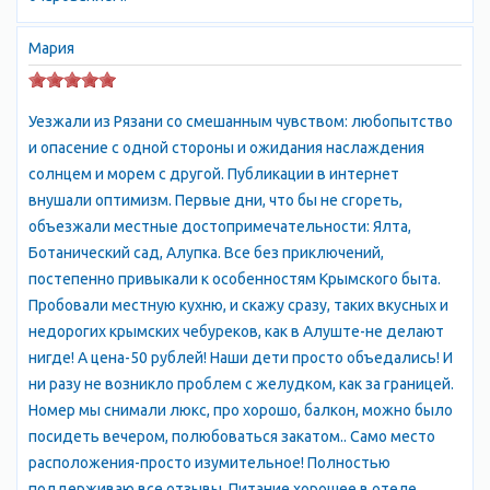
Любителям активного отдыха предлагаются погружения с
аквалангом, рыбалка, морские прогулки и много других видов
Мария
досуга. Внимание ценителей искусства привлечет вернисаж
картин крымских художников в «Чайном домике»
Воронцовского дворца . Поклонники виноделия смогут по
Уезжали из Рязани со смешанным чувством: любопытство
достоинству оценить вкус изысканных крымских вин в
и опасение с одной стороны и ожидания наслаждения
дегустационном зале «Массандра» . Приезжающих в Алупку
солнцем и морем с другой. Публикации в интернет
приятно удивляют демократичные цены на жилье и
внушали оптимизм. Первые дни, что бы не сгореть,
возможность найти жилье по вкусу и финансовым
объезжали местные достопримечательности: Ялта,
возможностям. Самое красочное описание Алупки не
Ботанический сад, Алупка. Все без приключений,
передает всего очарования этого города. Сюда надо
постепенно привыкали к особенностям Крымского быта.
обязательно приехать, чтобы почувствовать
Пробовали местную кухню, и скажу сразу, таких вкусных и
непередаваемую атмосферу города, и насладиться
недорогих крымских чебуреков, как в Алуште-не делают
незабываемым отдыхом.
нигде! А цена-50 рублей! Наши дети просто объедались! И
ни разу не возникло проблем с желудком, как за границей.
Номер мы снимали люкс, про хорошо, балкон, можно было
посидеть вечером, полюбоваться закатом.. Само место
Алупка (Alupka) расположена в 17 км на запад от Ялты. Вдоль
расположения-просто изумительное! Полностью
моря город протянулся на 4 км. Добраться из Ялты можно
поддерживаю все отзывы. Питание хорошее в отеле.