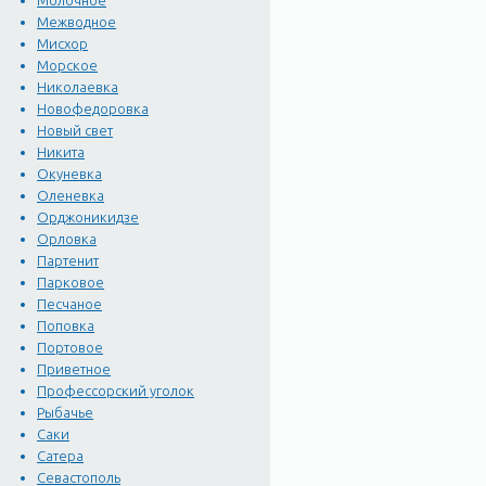
Молочное
Межводное
Мисхор
Морское
Николаевка
Новофедоровка
Новый свет
Никита
Окуневка
Оленевка
Орджоникидзе
Орловка
Партенит
Парковое
Песчаное
Поповка
Портовое
Приветное
Профессорский уголок
Рыбачье
Саки
Сатера
Севастополь