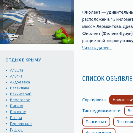
Фиолент — удивительный
расположен в 15 километ
мысом Лермонтова. Древн
Фиолент (Феленк-Бурун) 
расцветкой тигровую шку
долгом посетить святую о
Читать далее...
Голицын и многие други
ОТДЫХ В КРЫМУ
лестнице, легенды и пре
Алушта
Алупка
СПИСОК ОБЪЯВЛЕ
Андреевка
Балаклава
Бахчисарай
Сортировка:
Новые све
Береговое
Витино
Тип недвижимости:
Вс
Высокое
Гаспра
Пансионат
Гостево
Героевское
Гурзуф
Автокемпинг