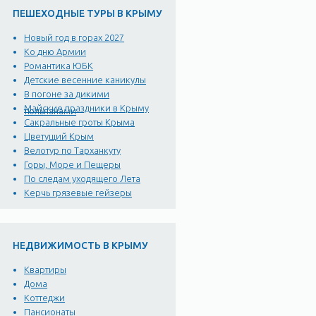
ПЕШЕХОДНЫЕ ТУРЫ В КРЫМУ
Новый год в горах 2027
Ко дню Армии
Романтика ЮБК
Детские весенние каникулы
В погоне за дикими
Майские праздники в Крыму
тюльпанами
Сакральные гроты Крыма
Цветущий Крым
Велотур по Тарханкуту
Горы, Море и Пещеры
По следам уходящего Лета
Керчь грязевые гейзеры
НЕДВИЖИМОСТЬ В КРЫМУ
Квартиры
Дома
Коттеджи
Пансионаты