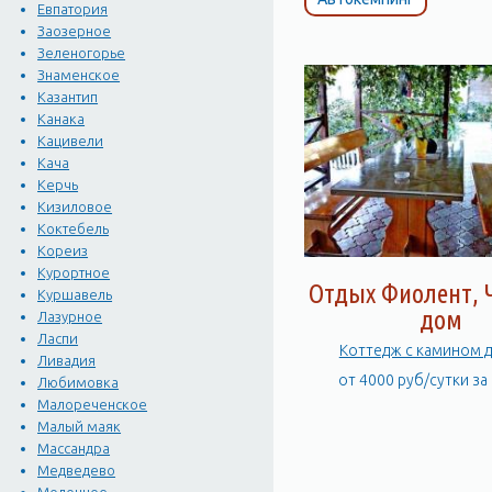
Евпатория
Заозерное
Зеленогорье
Знаменское
Казантип
Канака
Кацивели
Кача
Керчь
Кизиловое
Коктебель
Кореиз
Курортное
Отдых Фиолент, 
Куршавель
дом
Лазурное
Ласпи
Коттедж с камином д
Ливадия
от 4000 руб/сутки за
Любимовка
Малореченское
Малый маяк
Массандра
Медведево