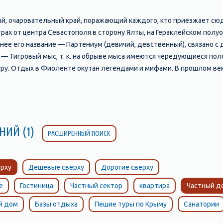
, очаровательный край, поражающий каждого, кто приезжает сюд
рах от центра Севастополя в сторону Ялты, на Гераклейском полу
ее его название — Партениум (девичий, девственный), связано с
— Тигровый мыс, т. к. на обрыве мыса имеются чередующиеся пол
ру. Отдых в Фиоленте окутан легендами и мифами. В прошлом ве
битель — Георгиевский монастырь, основанный еще в 891 году. Зде
е. Старинный монастырь, оздоравливающий 800-ступенчатыйспуск
дания этого края сделают уникальным и неповторимым ваш отдых
НИЙ (1)
РАСШИРЕННЫЙ ПОИСК
рху
Дешевые сверху
Дорогие сверху
е
Гостиница
Частный сектор
квартира
Частный д
й дом
Базы отдыха
Пешие туры по Крыму
Санатории