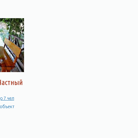
Частный
о 7 чел
 объект