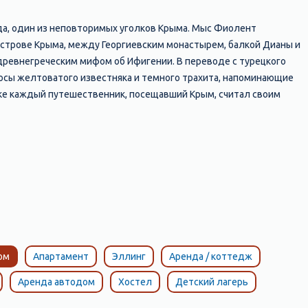
а, один из неповторимых уголков Крыма. Мыс Фиолент
острове Крыма, между Георгиевским монастырем, балкой Дианы и
 древнегреческим мифом об Ифигении. В переводе с турецкого
осы желтоватого известняка и темного трахита, напоминающие
ке каждый путешественник, посещавший Крым, считал своим
сь бывали Пушкин и Айвазовский, Александр I и Николай II, князь
 к чистейшему Яшмовому пляжу по древней монастырской
 в Фиоленте.
ом
Апартамент
Эллинг
Аренда / коттедж
Аренда автодом
Хостел
Детский лагерь