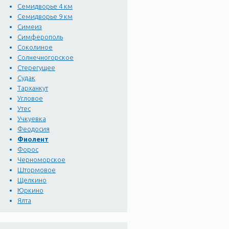
Семидворье 4 км
Семидворье 9 км
Симеиз
Симферополь
Соколиное
Солнечногорское
Стерегущее
Судак
Тарханкут
Угловое
Утес
Учкуевка
Феодосия
Фиолент
Форос
Черноморское
Штормовое
Щелкино
Юркино
Ялта