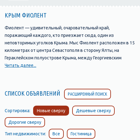
КРЫМ ФИОЛЕНТ
Фиолент — удивительный, очаровательный край,
поражающий каждого, кто приезжает сюда, один из
неповторимых уголков Крыма. Мыс Фиолент расположен в 15
километрах от центра Севастополя в сторону Ялты, на
Гераклейском полуострове Крыма, между Георгиевским
монастырем, балкой Дианы и мысом Лермонтова. Древнее его
Читать далее...
название — Партениум (девичий, девственный), связано с
древнегреческим мифом об Ифигении. В переводе с
турецкого Фиолент (Феленк-Бурун) — Тигровый мыс, т. к. на
СПИСОК ОБЪЯВЛЕНИЙ
РАСШИРЕННЫЙ ПОИСК
обрыве мыса имеются чередующиеся полосы желтоватого
известняка и темного трахита, напоминающие расцветкой
тигровую шкуру. Отдых в Фиоленте окутан легендами и
Сортировка:
Новые сверху
Дешевые сверху
мифами. В прошлом веке каждый путешественник,
Дорогие сверху
посещавший Крым, считал своим долгом посетить святую
обитель — Георгиевский монастырь, основанный еще в 891
Тип недвижимости:
Все
Гостиница