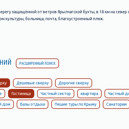
ерегу защищённой от ветров Ярылчагской бухты, в 18 км на север 
ом культуры, больница, почта, благоустроенный пляж.
ЛЕНИЙ
РАСШИРЕННЫЙ ПОИСК
рху
Дешевые сверху
Дорогие сверху
е
Гостиница
Частный сектор
квартира
Частный д
й дом
Базы отдыха
Пешие туры по Крыму
Санатории