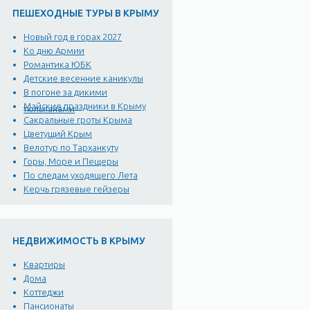
ПЕШЕХОДНЫЕ ТУРЫ В КРЫМУ
Новый год в горах 2027
Ко дню Армии
Романтика ЮБК
Детские весенние каникулы
В погоне за дикими
Майские праздники в Крыму
тюльпанами
Сакральные гроты Крыма
Цветущий Крым
Велотур по Тарханкуту
Горы, Море и Пещеры
По следам уходящего Лета
Керчь грязевые гейзеры
НЕДВИЖИМОСТЬ В КРЫМУ
Квартиры
Дома
Коттеджи
Пансионаты