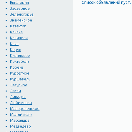
Список объявлений пуст.
Евпатория
Заозерное
Зеленогорье
Знаменское
Казантип
Канака
Кацивели
Кача
Керчь
Кизиловое
Коктебель
Кореиз
Курортное
Куршавель
Лазурное
Ласпи
Ливадия
Любимовка
Малореченское
Малый маяк
Массандра
Медведево