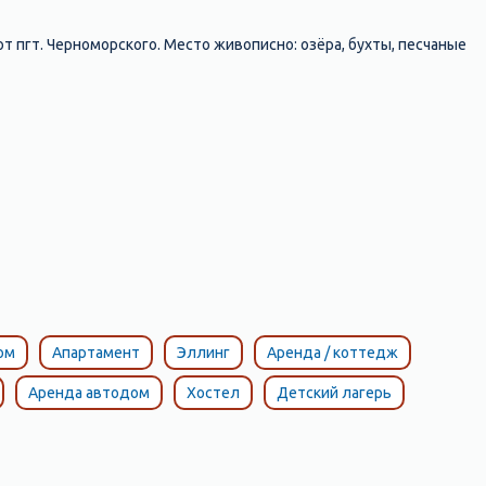
от пгт. Черноморского. Место живописно: озёра, бухты, песчаные
ом
Апартамент
Эллинг
Аренда / коттедж
Аренда автодом
Хостел
Детский лагерь