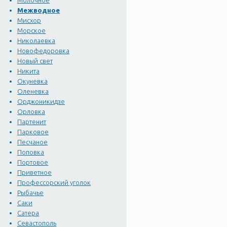
Молочное
Межводное
Мисхор
Морское
Николаевка
Новофедоровка
Новый свет
Никита
Окуневка
Оленевка
Орджоникидзе
Орловка
Партенит
Парковое
Песчаное
Поповка
Портовое
Приветное
Профессорский уголок
Рыбачье
Саки
Сатера
Севастополь