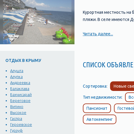
Курортная местность на б
пляжи. В селе имеются Д
Читать далее...
ОТДЫХ В КРЫМУ
СПИСОК ОБЪЯВ
Алушта
Алупка
Андреевка
Сортировка:
Новые све
Балаклава
Бахчисарай
Тип недвижимости:
Вс
Береговое
Витино
Пансионат
Гостево
Высокое
Гаспра
Автокемпинг
Героевское
Гурзуф