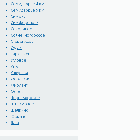
Семидворье 4 км
Семидворье 9 км
Симеиз
Симферополь
Соколиное
Солнечногорское
Стерегущее
Судак
Тарханкут
Угловое
Утес
Учкуевка
Феодосия
Фиолент
Форос
Черноморское
Штормовое
Щелкино
Юркино
Ялта