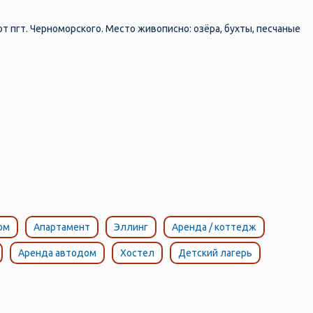
от пгт. Черноморского. Место живописно: озёра, бухты, песчаные
ом
Апартамент
Эллинг
Аренда / коттедж
Аренда автодом
Хостел
Детский лагерь