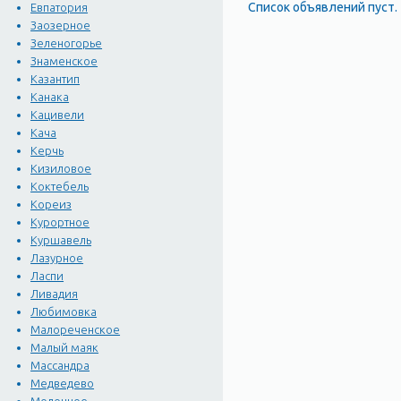
Список объявлений пуст.
Евпатория
Заозерное
Зеленогорье
Знаменское
Казантип
Канака
Кацивели
Кача
Керчь
Кизиловое
Коктебель
Кореиз
Курортное
Куршавель
Лазурное
Ласпи
Ливадия
Любимовка
Малореченское
Малый маяк
Массандра
Медведево