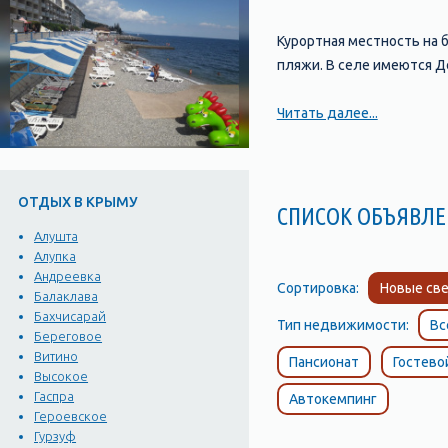
Курортная местность на б
пляжи. В селе имеются Д
Читать далее...
ОТДЫХ В КРЫМУ
СПИСОК ОБЪЯВ
Алушта
Алупка
Андреевка
Сортировка:
Новые све
Балаклава
Бахчисарай
Тип недвижимости:
Вс
Береговое
Витино
Пансионат
Гостево
Высокое
Гаспра
Автокемпинг
Героевское
Гурзуф