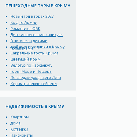
ПЕШЕХОДНЫЕ ТУРЫ В КРЫМУ
Новый год в горах 2027
Ко дню Армии
Романтика ЮБК
Детские весенние каникулы
В погоне за дикими
Майские праздники в Крыму
тюльпанами
Сакральные гроты Крыма
Цветущий Крым
Велотур по Тарханкуту
Горы, Море и Пещеры
По следам уходящего Лета
Керчь грязевые гейзеры
НЕДВИЖИМОСТЬ В КРЫМУ
Квартиры
Дома
Коттеджи
Пансионаты