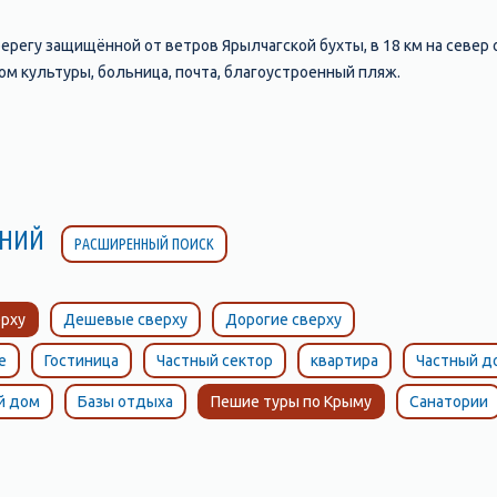
ерегу защищённой от ветров Ярылчагской бухты, в 18 км на север 
ом культуры, больница, почта, благоустроенный пляж.
ЛЕНИЙ
РАСШИРЕННЫЙ ПОИСК
рху
Дешевые сверху
Дорогие сверху
е
Гостиница
Частный сектор
квартира
Частный д
й дом
Базы отдыха
Пешие туры по Крыму
Санатории