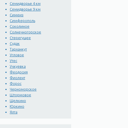
Семидворье 4 км
Семидворье 9 км
Симеиз
Симферополь
Соколиное
Солнечногорское
Стерегущее
Судак
Тарханкут
Угловое
Утес
Учкуевка
Феодосия
Фиолент
Форос
Черноморское
Штормовое
Щелкино
Юркино
Ялта