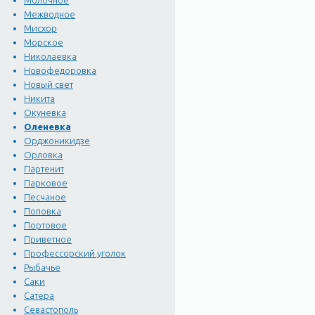
Молочное
присутствие курсирующих 
Межводное
то, что пробовали было 
Мисхор
Морское
Николаевка
Новофедоровка
Новый свет
Никита
Окуневка
Оленевка
Орджоникидзе
Орловка
Партенит
Парковое
Песчаное
Поповка
Портовое
Приветное
Профессорский уголок
Рыбачье
Саки
Сатера
Севастополь