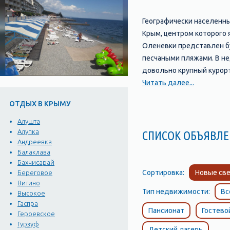
Географически населенны
Крым, центром которого 
Оленевки представлен бу
песчаными пляжами. В не
довольно крупный курорт
пансионаты Оленевки соо
Читать далее...
остальном Оленевка очен
ОТДЫХ В КРЫМУ
с десяток небольших час
и магазинов. Жители сда
Алушта
Евпаторию). Однако, кое
Алупка
СПИСОК ОБЪЯВ
Андреевка
удивительное побережье, 
Балаклава
находились в окрестност
Бахчисарай
маяка тянется на добрый
Сортировка:
Новые све
Береговое
возвышается над морем н
Витино
Тип недвижимости:
Вс
дикой и необычайной кра
Высокое
Гаспра
невероятными прибрежны
Пансионат
Гостево
Героевское
туннель. Вдоль берега р
Гурзуф
Детский лагерь