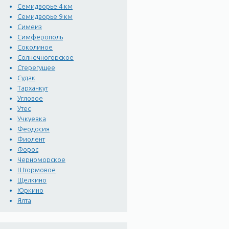
Семидворье 4 км
Семидворье 9 км
Симеиз
Симферополь
Соколиное
Солнечногорское
Стерегущее
Судак
Тарханкут
Угловое
Утес
Учкуевка
Феодосия
Фиолент
Форос
Черноморское
Штормовое
Щелкино
Юркино
Ялта