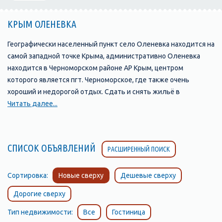
КРЫМ ОЛЕНЕВКА
Географически населенный пункт село Оленевка находится на
самой западной точке Крыма, административно Оленевка
находится в Черноморском районе АР Крым, центром
которого является пгт. Черноморское, где также очень
хороший и недорогой отдых. Сдать и снять жильё в
Черноморске можно Ландшафт Оленевки представлен
Читать далее...
бухтой и озером, пересыпью и балкой-сухоречьем. Село
распространяется вдоль берегов Караджинской бухты с
великолепными песчаными пляжами. В недалеком прошлом
СПИСОК ОБЪЯВЛЕНИЙ
РАСШИРЕННЫЙ ПОИСК
это было небольшое село, а в настоящее время здесь
формируется, и, можно сказать, уже сформировался,
довольно крупный курортный центр. Все дело в том, что
Сортировка:
Новые сверху
Дешевые сверху
местное побережье - место встречи для любителей
Дорогие сверху
подводного плавания. В связи с этим все пансионаты
Оленевки соориентированы под них: предлагается прокат
Тип недвижимости:
Все
Гостиница