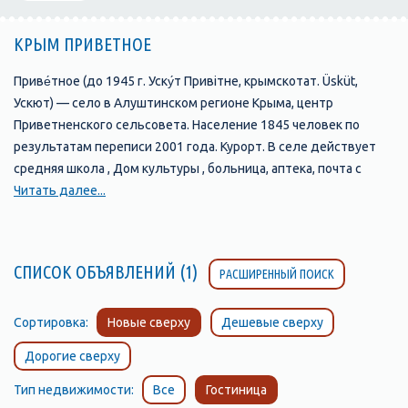
КРЫМ ПРИВЕТНОЕ
Приве́тное (до 1945 г. Уску́т Привітне, крымскотат. Üsküt,
Ускют) — село в Алуштинском регионе Крыма, центр
Приветненского сельсовета. Население 1845 человек по
результатам переписи 2001 года. Курорт. В селе действует
средняя школа , Дом культуры , больница, аптека, почта с
переговорным пунктом , восстановлена старинная мечеть .
Читать далее...
Приветное расположено на юго-восточном побережье Крыма,
в восточной части территории горсовета, в долине реки
Ускут, высота центра села над уровнем моря 72 м . Село
СПИСОК ОБЪЯВЛЕНИЙ (1)
РАСШИРЕННЫЙ ПОИСК
вытянулось вдоль автодороги Белогорск — Приветное,
расстояние до Алушты — 50 км, до Симферополя — 97 , там
же ближайшая железнодорожная станция. Село довольно
Сортировка:
Новые сверху
Дешевые сверху
уединённое — расстояние до ближайших населённых пунктов
Дорогие сверху
по шоссе около 15 км: Зеленогорье, Красносёловка
Белогорского района (через Главную гряду Крымских гор) и
Тип недвижимости:
Все
Гостиница