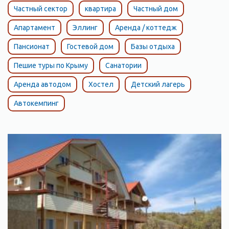
Морское Судакского горсовета.
Частный сектор
квартира
Частный дом
Апартамент
Эллинг
Аренда / коттедж
Пансионат
Гостевой дом
Базы отдыха
Пешие туры по Крыму
Санатории
Аренда автодом
Хостел
Детский лагерь
Автокемпинг