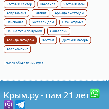
Морское Судакского горсовета.
Частный сектор
квартира
Частный дом
Апартамент
Эллинг
Аренда / коттедж
Пансионат
Гостевой дом
Базы отдыха
Пешие туры по Крыму
Санатории
Аренда автодом
Хостел
Детский лагерь
Автокемпинг
Список объявлений пуст.
Крым.ру - нам 21 лет