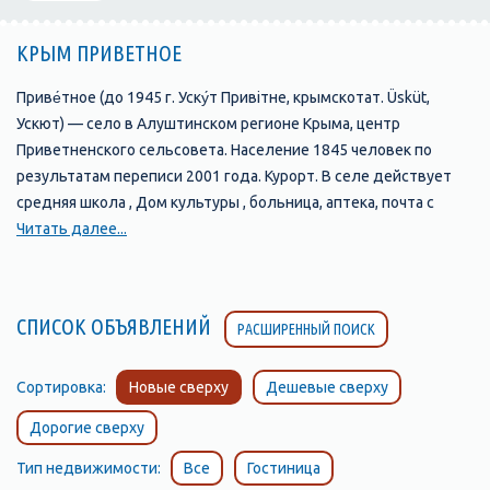
КРЫМ ПРИВЕТНОЕ
Приве́тное (до 1945 г. Уску́т Привітне, крымскотат. Üsküt,
Ускют) — село в Алуштинском регионе Крыма, центр
Приветненского сельсовета. Население 1845 человек по
результатам переписи 2001 года. Курорт. В селе действует
средняя школа , Дом культуры , больница, аптека, почта с
переговорным пунктом , восстановлена старинная мечеть .
Читать далее...
Приветное расположено на юго-восточном побережье Крыма,
в восточной части территории горсовета, в долине реки
Ускут, высота центра села над уровнем моря 72 м . Село
СПИСОК ОБЪЯВЛЕНИЙ
РАСШИРЕННЫЙ ПОИСК
вытянулось вдоль автодороги Белогорск — Приветное,
расстояние до Алушты — 50 км, до Симферополя — 97 , там
же ближайшая железнодорожная станция. Село довольно
Сортировка:
Новые сверху
Дешевые сверху
уединённое — расстояние до ближайших населённых пунктов
Дорогие сверху
по шоссе около 15 км: Зеленогорье, Красносёловка
Белогорского района (через Главную гряду Крымских гор) и
Тип недвижимости:
Все
Гостиница