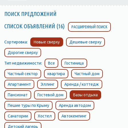
ПОИСК ПРЕДЛОЖЕНИЙ
СПИСОК ОБЪЯВЛЕНИЙ (16)
РАСШИРЕННЫЙ ПОИСК
Сортировка:
Новые сверху
Дешевые сверху
Дорогие сверху
Тип недвижимости:
Все
Гостиница
Частный сектор
квартира
Частный дом
Апартамент
Эллинг
Аренда / коттедж
Пансионат
Гостевой дом
Базы отдыха
Пешие туры по Крыму
Аренда автодом
Санатории
Хостел
Автокемпинг
Детский лагерь