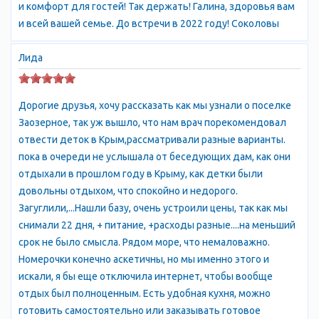
и комфорт для гостей! Так держать! Галина, здоровья вам
золотистыми песчаными пляжами, теплым морем с пологим
и всей вашей семье. До встречи в 2022 году! Соколовы
берегом, гостеприимством местных жителей, лечебным и
косметическим эффектом от крымских грязей, который Вы
Лида
почувствуете уже во время пребывания в Заозерном, Крым.
Множество пансионатов Заозерного, большинство из
которых расположены вдоль берега моря, предлагают
Дорогие друзья, хочу рассказать как мы узнали о поселке
комфортное проживание и широкий спектр услуг. Западный
Заозерное, так уж вышло, что нам врач порекомендовал
берег Крыма известен своими здравницами и детскими
отвести деток в Крым,рассматривали разные варианты.
центрами, и Заозерное - не исключение. Уникальный климат
пока в очереди не услышала от беседующих дам, как они
благоприятно действует на здоровье детей и взрослых,
отдыхали в прошлом году в Крыму, как детки были
многие санатории Заозерного оборудованы собственными
довольны отдыхом, что спокойно и недорого.
грязелечебницами. Центральный пляж поселка Заозерное -
Загуглили,...Нашли базу, очень устроили цены, так как мы
бесплатный, чистый, со всеми удобствами. Тех, кто хочет
снимали 22 дня, + питание, +расходы разные....на меньший
отдохнуть в районе Заозерное дикарем, привлекают пустые
срок не было смысла. Рядом море, что немаловажно.
песчаные пляжи между Заозерным и Молочным, дикий
Номерочки конечно аскетичны, но мы именно этого и
(Солдатский) пляж в Заозерном. Инфраструктура поселка
искали, я бы еще отключила интернет, чтобы вообще
хорошо развита, имеются небольшие магазинчики, кафе, бары,
отдых был полноценным. Есть удобная кухня, можно
рынки, дискотеки, отделения банков, различные морские
готовить самостоятельно или заказывать готовое
развлечения для детей и взрослых. Поселок Заозерное, Крым,