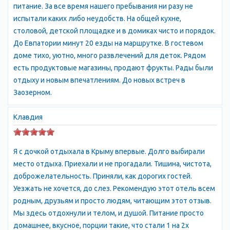
питание. За все время нашего пребывания ни разу не
расположен в 15 минутах езды от центра Евпатории, так что
испытали каких либо неудобств. На общей кухне,
если во время спокойного отдыха в Заозерном Вам захочется
столовой, детской площадке и в домиках чисто и порядок.
развлечься, Вы можете посетить евпаторические ночные
До Евпатории минут 20 езды на маршрутке. В гостевом
дискотеки, посетить различные аттракционы или совершить
доме тихо, уютно, много развлечений для деток. Рядом
экскурсию в любой уголок Крыма.
есть продуктовые магазины, продают фрукты. Рады были
отдыху и новым впечатлениям. До новых встреч в
Заозерном.
Клавдия
Я с дочкой отдыхала в Крыму впервые. Долго выбирали
место отдыха. Приехали и не прогадали. Тишина, чистота,
доброжелательность. Приняли, как дорогих гостей.
Уезжать не хочется, до слез. Рекомендую этот отель всем
родным, друзьям и просто людям, читающим этот отзыв.
Мы здесь отдохнули и телом, и душой. Питание просто
домашнее, вкусное, порции такие, что стали 1 на 2х