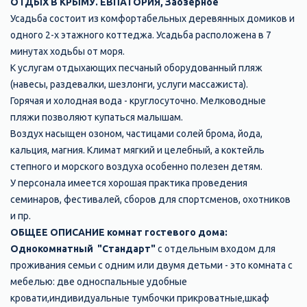
ОТДЫХ В КРЫМУ. ЕВПАТОРИЯ, Заозерное
Усадьба состоит из комфортабельных деревянных домиков и
одного 2-х этажного коттеджа. Усадьба расположена в 7
минутах ходьбы от моря.
К услугам отдыхающих песчаный оборудованный пляж
(навесы, раздевалки, шезлонги, услуги массажиста).
Горячая и холодная вода - круглосуточно. Мелководные
пляжи позволяют купаться малышам.
Воздух насыщен озоном, частицами солей брома, йода,
кальция, магния. Климат мягкий и целебный, а коктейль
степного и морского воздуха особенно полезен детям.
У персонала имеется хорошая практика проведения
семинаров, фестивалей, сборов для спортсменов, охотников
и пр.
ОБЩЕЕ ОПИСАНИЕ комнат гостевого дома:
Однокомнатный "Стандарт"
с отдельным входом для
проживания семьи с одним или двумя детьми - это комната с
мебелью: две односпальные удобные
кровати,индивидуальные тумбочки прикроватные,шкаф