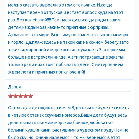
можно сказать выросли в этом отельчике. И,когда
наступает время отпусков и встает вопрос куда на этот
раз. Без колебаний!!!! Там нас ждут,всегда рады нашим
детям,каждый раз какие-то приятные сюрпризы.
А,главное- это море. Всю зиму не знаем,что такое насморк
и горло. Да,пляж здесь не такой как на южном берегу,зато
таких водорослей и морского воздуха как в Заозерке мы
больше не встречали нигде. А эти потрясающие закаты-
только ради них стоит побывать здесь. С нетерпением
ждем лета и приятных приключений!
Дарья
Отель для деток,их пап и мам.Здесь вы не будете сидеть
в четырех стенах скучных номеров.Ваши дети будут весь
день дышать свежим морским бризом,любоваться
белыми кувшинками, растущими в чудесном пруду.Нам не
было скучно. Очень надеемся, что мы вернемся в этот