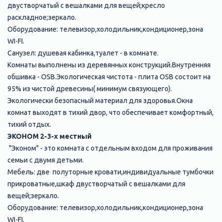
двустворчатый с вешалками для вещей;кресло
раскладное;зеркало.
Оборудование: телевизор,холодильник,кондиционер,зона
WI-FI.
Санузел: душевая кабинка,туалет - в комнате.
Комнаты выполнены из деревянных конструкций.Внутренняя
обшивка - ОSB.Экологическая чистота - плита ОSB состоит на
95% из чистой древесины( минимум связующего).
Экологически безопасный материал для здоровья.Окна
комнат выходят в тихий двор, что обеспечивает комфортный,
тихий отдых.
ЭКОНОМ 2-3-х местный
"Эконом" - это комната с отдельным входом для проживания
семьи с двумя детьми.
Мебель: две полуторные кровати,индивидуальные тумбочки
прикроватные,шкаф двустворчатый с вешалками для
вещей;зеркало.
Оборудование: телевизор,холодильник,кондиционер,зона
WI-FI.