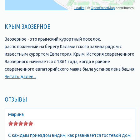
Leaflet
| ©
OpenStreetMap
contributors
КРЫМ ЗАОЗЕРНОЕ
Заозерное - это крымский курортный поселок,
расположенный на берегу Каламитского залива рядом с
известным курортом Евпатория, Крым. История современного
Заозерного начинается с 1861 года, когда в районе
современного евпаторийского маяка была установлена башня
первого маяка. Поселок, получивший название Заозерное,
Читать далее...
географически расположенный за озером Ялы-Мойнак,
получил статус поселка городского типа в 1976 году.
ОТЗЫВЫ
Поселок примечателен широким песчаным пляжем,
раскинувшимся на десятки километров, удивительно теплым
морем и близостью лечебного озера Мойнаки.
Марина
Здесь расположено множество детских здравниц,
санаториев и пансионатов для семейного отдыха с детьми в
С каждым приездом видим, как развивается гостевой дом
Заозерном, Евпатория.
Отдых в Заозерном покорит Вас