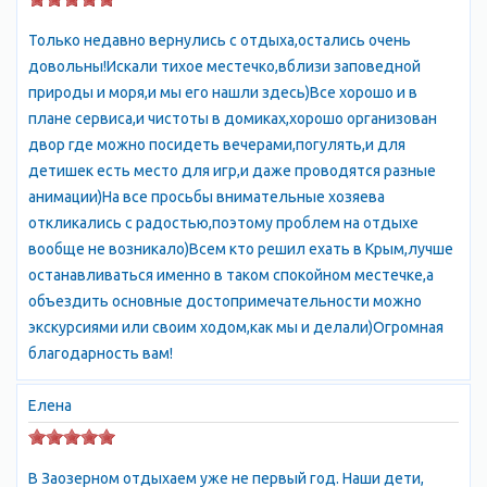
Только недавно вернулись с отдыха,остались очень
довольны!Искали тихое местечко,вблизи заповедной
природы и моря,и мы его нашли здесь)Все хорошо и в
плане сервиса,и чистоты в домиках,хорошо организован
двор где можно посидеть вечерами,погулять,и для
детишек есть место для игр,и даже проводятся разные
анимации)На все просьбы внимательные хозяева
откликались с радостью,поэтому проблем на отдыхе
вообще не возникало)Всем кто решил ехать в Крым,лучше
останавливаться именно в таком спокойном местечке,а
объездить основные достопримечательности можно
экскурсиями или своим ходом,как мы и делали)Огромная
благодарность вам!
Елена
В Заозерном отдыхаем уже не первый год. Наши дети,