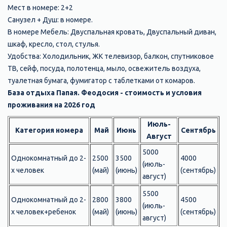
Мест в номере: 2+2
Санузел + Душ: в номере.
В номере Мебель: Двуспальная кровать, Двуспальный диван,
шкаф, кресло, стол, стулья.
Удобства: Холодильник, ЖК телевизор, балкон, спутниковое
ТВ, сейф, посуда, полотенца, мыло, освежитель воздуха,
туалетная бумага, фумигатор с таблетками от комаров.
База отдыха Папая. Феодосия - стоимость и условия
проживания на 2026 год
Июль-
Категория номера
Май
Июнь
Сентябрь
Август
5000
Однокомнатный до 2-
2500
3500
4000
(июль-
х человек
(май)
(июнь)
(сентябрь)
август)
5500
Однокомнатный до 2-
2800
3800
4500
(июль-
х человек+ребенок
(май)
(июнь)
(сентябрь)
август)