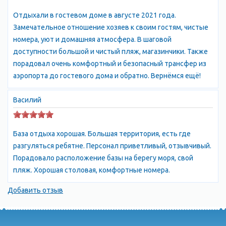
получают другие южные курорты. В Феодосии прекрасный
Отдыхали в гостевом доме в августе 2021 года.
воздух: сухой, чистый, здесь очень легко дышится, совсем не
Замечательное отношение хозяев к своим гостям, чистые
бывает туманов. Изредка, в самые тихие и знойные дни, вдруг
номера, уют и домашняя атмосфера. В шаговой
небо затягивают тучи, и на город налетает стремительный
доступности большой и чистый пляж, магазинчики. Также
ливень. Часто такие ливни сопровождаются сильными
порадовал очень комфортный и безопасный трансфер из
грозами. Феодосия, отдых в Крыму Само географическое
аэропорта до гостевого дома и обратно. Вернёмся ещё!
положение Феодосии во многом определило ее
историческую судьбу. Начало городу положили греческие
Василий
купцы, основавшие здесь в VI веке до нашей эры на месте уже
существовавшего селения колонию-факторию, назвав ее
Феодосией (перевод с греческого "богом данная"). В конце XIII
База отдыха хорошая. Большая территория, есть где
века Феодосия стала владением итальянского торгового
разгуляться ребятне. Персонал приветливый, отзывчивый.
города Генуи. Генуэзцы назвали ее Кафой, превратили в
Порадовало расположение базы на берегу моря, свой
могучую крепость, обвели стенами, рвами и башнями,
пляж. Хорошая столовая, комфортные номера.
развалины которых сохранились до наших дней. Кафа
известна была своим портом, через который шли торговые
Добавить отзыв
пути на Запад и Восток. Город чеканил собственную монету. В
конце XV века Кафу захватили турки. Более тысячи лет город
пользовался мрачной славой центра работорговли. В конце