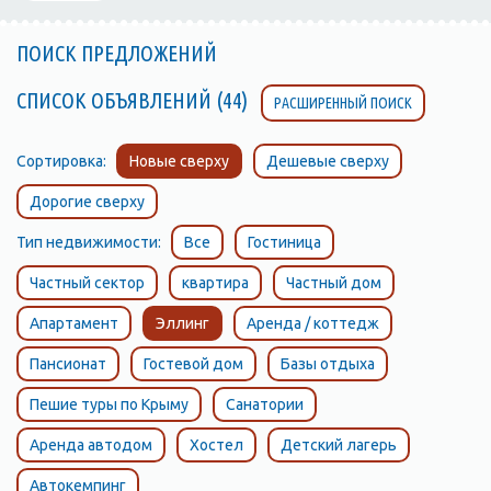
ПОИСК ПРЕДЛОЖЕНИЙ
СПИСОК ОБЪЯВЛЕНИЙ (44)
РАСШИРЕННЫЙ ПОИСК
Сортировка:
Новые сверху
Дешевые сверху
Дорогие сверху
Тип недвижимости:
Все
Гостиница
Частный сектор
квартира
Частный дом
Апартамент
Эллинг
Аренда / коттедж
Пансионат
Гостевой дом
Базы отдыха
Пешие туры по Крыму
Санатории
Аренда автодом
Хостел
Детский лагерь
Автокемпинг