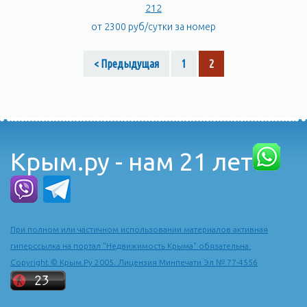
212
от 2300 руб/сутки за номер
< Предыдущая
1
2
Крым.ру - нам 21 лет
При полном или частичном использовании материалов активная
гиперссылка на портал "Недвижимость Крыма" обязательна.
Copyright © Крым.Ру 2005. Лицензия Минпечати Эл № 77-4556