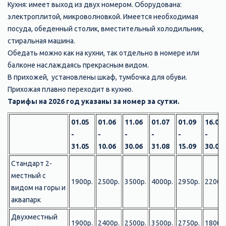
Кухня: имеет выход из двух номером. Оборудована:
электроплитой, микроволновкой. Имеется необходимая
посуда, обеденный столик, вместительный холодильник,
стиральная машина.
Обедать можно как на кухни, так отдельно в номере или
балконе наслаждаясь прекрасным видом.
В прихожей, установлены шкаф, тумбочка для обуви.
Прихожая плавно переходит в кухню.
Тарифы на 2026 год указаны за номер за сутки.
01.05
01.06
11.06
01.07
01.09
16.09
-
-
-
-
-
-
31.05
10.06
30.06
31.08
15.09
30.09
Стандарт 2-
местный с
1900р.
2500р.
3500р.
4000р.
2950р.
2200р
видом на горы и
аквапарк
Двухместный
1900р.
2400р.
2500р.
3500р.
2750р.
1800р