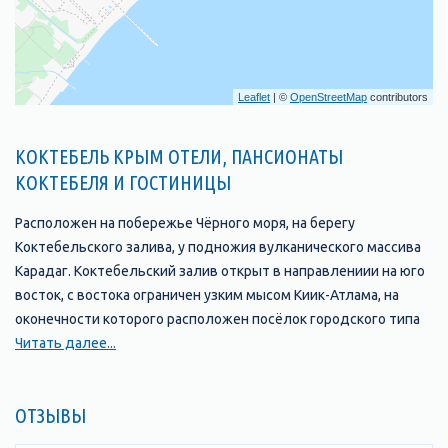
Leaflet
| ©
OpenStreetMap
contributors
КОКТЕБЕЛЬ КРЫМ ОТЕЛИ, ПАНСИОНАТЫ
КОКТЕБЕЛЯ И ГОСТИНИЦЫ
Расположен на побережье Чёрного моря, на берегу
Коктебельского залива, у подножия вулканического массива
Карадаг. Коктебельский залив открыт в направлениии на юго
восток, с востока ограничен узким мысом Киик-Атлама, на
оконечности которого расположен посёлок городского типа
Орджоникидзе. Гора Карадаг ограничивает залив с юго-
Читать далее...
запада и покрыта лесом, богатым ценными растениями и
животными. Гора является заповедником и доступ туда
ОТЗЫВЫ
открыт только с экскурсиями.
С севера и востока Коктебель окружают степные горы с