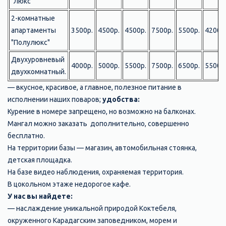
"Люкс"
2-комнатные
апартаменты
3500р.
4500р.
4500р.
7500р.
5500р.
4200р
"Полулюкс"
Двухуровневый
4000р.
5000р.
5500р.
7500р.
6500р.
5500р
двухкомнатный.
— вкусное, красивое, а главное, полезное питание в
исполнении наших поваров;
удобства:
Курение в номере запрещено, но возможно на балконах.
Мангал можно заказать дополнительно, совершенно
бесплатно.
На территории базы — магазин, автомобильная стоянка,
детская площадка.
На базе видео наблюдения, охраняемая территория.
В цокольном этаже недорогое кафе.
У нас вы найдете:
— наслаждение уникальной природой Коктебеля,
окруженного Карадагским заповедником, морем и