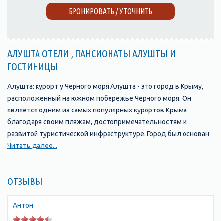
БРОНИРОВАТЬ / УТОЧНИТЬ
АЛУШТА ОТЕЛИ , ПАНСИОНАТЫ АЛУШТЫ И
ГОСТИНИЦЫ
Алушта: курорт у Черного моря Алушта - это город в Крыму,
расположенный на южном побережье Черного моря. Он
является одним из самых популярных курортов Крыма
благодаря своим пляжам, достопримечательностям и
развитой туристической инфраструктуре. Город был основан
в 1837 году и с тех пор стал одним из главных туристических
Читать далее...
центров Крыма. В Алуште находится множество отелей,
пансионатов, санаториев и гостевых домов, которые
ОТЗЫВЫ
предлагают своим гостям комфортабельные номера и
широкий выбор услуг. Одной из главных
достопримечательностей Алушты является ее набережная,
Антон
которая протянулась на несколько километров вдоль моря и