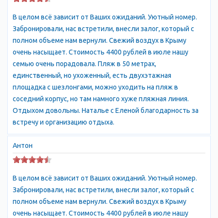
является прекрасным местом для прогулок и отдыха. Здесь
В целом всё зависит от Ваших ожиданий. Уютный номер.
можно найти множество кафе, ресторанов, баров и магазинов,
Забронировали, нас встретили, внесли залог, который с
а также различные развлечения, такие как аттракционы,
полном объеме нам вернули. Свежий воздух в Крыму
водные горки и т.д. Кроме того, в Алуште есть множество
очень насыщает. Стоимость 4400 рублей в июле нашу
интересных мест, которые стоит посетить. Например, это
семью очень порадовала. Пляж в 50 метрах,
замок "Ласточкино гнездо", который находится на скале над
единственный, но ухоженный, есть двухэтажная
морем и является символом города; музей "Крым в
площадка с шезлонгами, можно уходить на пляж в
миниатюре", где можно увидеть уменьшенные копии всех
соседний корпус, но там намного хуже пляжная линия.
достопримечательностей Крыма; парк "Айвазовское", где
Отдыхом довольны. Наталье с Еленой благодарность за
находится знаменитый памятник Айвазовскому и многое
встречу и организацию отдыха.
другое. Алушта также славится своими пляжами, которые
являются одними из лучших на крымском побережье. Здесь
Антон
можно насладиться теплым морем, солнцем и чистым
воздухом. Пляжи Алушты отличаются своим разнообразием:
от галечных до песчаных, от диких до оборудованных всем
В целом всё зависит от Ваших ожиданий. Уютный номер.
необходимым для комфортного отдыха. В целом, Алушта
Забронировали, нас встретили, внесли залог, который с
является прекрасным местом для отдыха и развлечений.
полном объеме нам вернули. Свежий воздух в Крыму
Здесь есть все необходимое для того, чтобы провести время
очень насыщает. Стоимость 4400 рублей в июле нашу
с удовольствием и насладиться красотами Крыма.