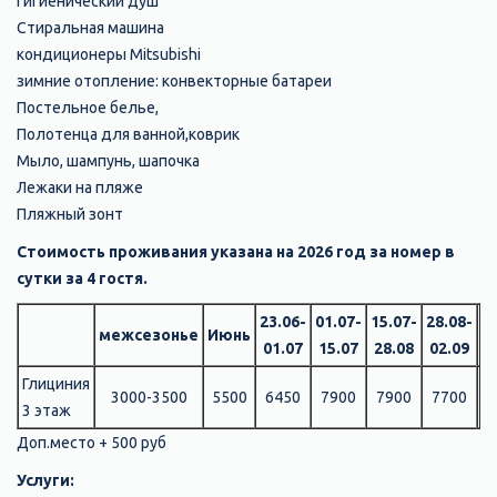
Гигиенический душ
Стиральная машина
кондиционеры Mitsubishi
зимние отопление: конвекторные батареи
Постельное белье,
Полотенца для ванной,коврик
Мыло, шампунь, шапочка
Лежаки на пляже
Пляжный зонт
Стоимость проживания указана на 2026 год за номер в
сутки за 4 гостя.
23.06-
01.07-
15.07-
28.08-
межсезонье
Июнь
02
01.07
15.07
28.08
02.09
Глициния
3000-3500
5500
6450
7900
7900
7700
6
3 этаж
Доп.место + 500 руб
Услуги: