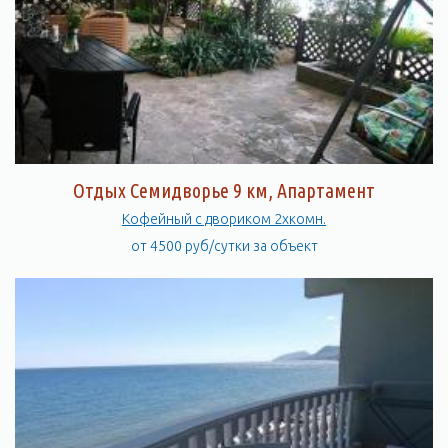
Отдых Семидворье 9 км, Апартамент
Кофейный с двориком 2хкомн.
от 4500 руб/сутки за объект