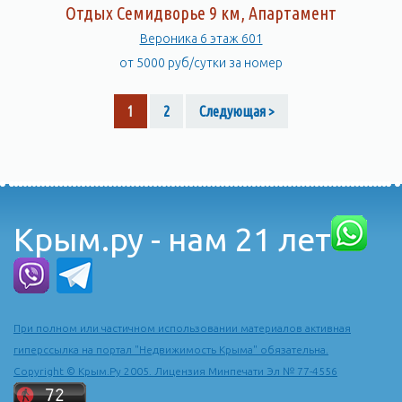
Отдых Семидворье 9 км, Апартамент
Вероника 6 этаж 601
от 5000 руб/сутки за номер
1
2
Следующая >
Крым.ру - нам 21 лет
При полном или частичном использовании материалов активная
гиперссылка на портал "Недвижимость Крыма" обязательна.
Copyright © Крым.Ру 2005. Лицензия Минпечати Эл № 77-4556