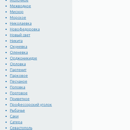
Молочное
Межводное
Мисхор
Морское
Николаевка
Новофедоровка
Новый свет
Никита
Окуневка
Оленевка
Орджоникидзе
Орловка
Партенит
Парковое
Песчаное
Поповка
Портовое
Приветное
Профессорский уголок
Рыбачье
Саки
Сатера
Севастополь