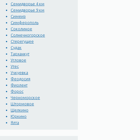
Семидворье 4 км
Семидворье 9 км
Симеиз
Симферополь
Соколиное
Солнечногорское
Стерегущее
Судак
Тарханкут
Угловое
Утес
Учкуевка
Феодосия
Фиолент
Форос
Черноморское
Штормовое
Щелкино
Юркино
Ялта