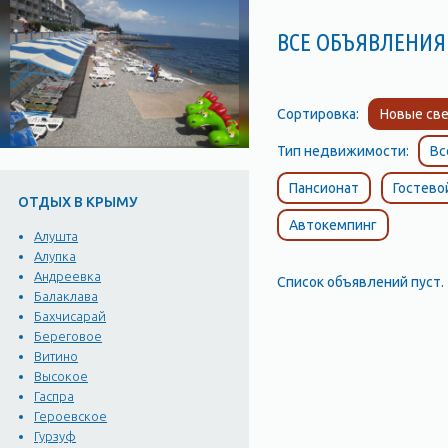
ВСЕ ОБЪЯВЛЕНИЯ 
Сортировка:
Новые све
Тип недвижимости:
Вс
Пансионат
Гостево
ОТДЫХ В КРЫМУ
Автокемпинг
Алушта
Алупка
Андреевка
Список объявлений пуст.
Балаклава
Бахчисарай
Береговое
Витино
Высокое
Гаспра
Героевское
Гурзуф