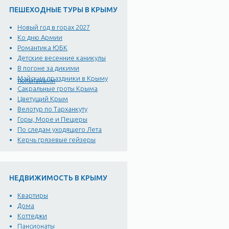
ПЕШЕХОДНЫЕ ТУРЫ В КРЫМУ
Новый год в горах 2027
Ко дню Армии
Романтика ЮБК
Детские весенние каникулы
В погоне за дикими
Майские праздники в Крыму
тюльпанами
Сакральные гроты Крыма
Цветущий Крым
Велотур по Тарханкуту
Горы, Море и Пещеры
По следам уходящего Лета
Керчь грязевые гейзеры
НЕДВИЖИМОСТЬ В КРЫМУ
Квартиры
Дома
Коттеджи
Пансионаты