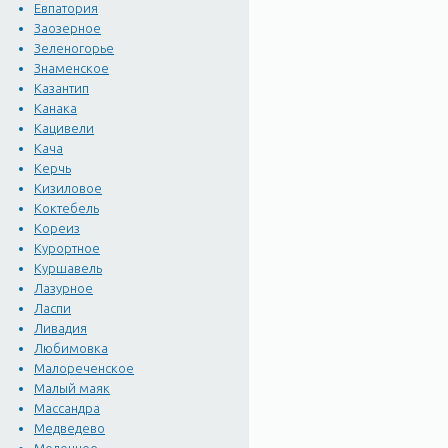
Евпатория
Заозерное
Зеленогорье
Знаменское
Казантип
Канака
Кацивели
Кача
Керчь
Кизиловое
Коктебель
Кореиз
Курортное
Куршавель
Лазурное
Ласпи
Ливадия
Любимовка
Малореченское
Малый маяк
Массандра
Медведево