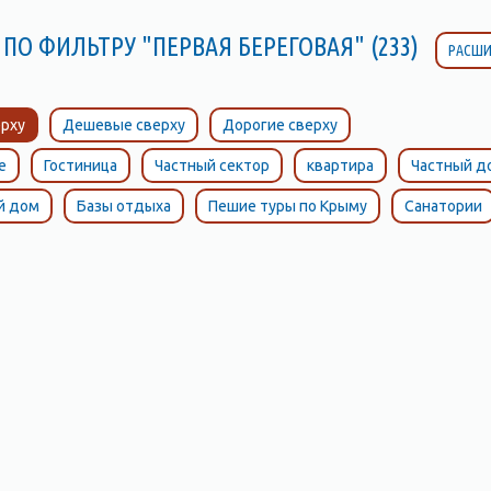
ПО ФИЛЬТРУ "ПЕРВАЯ БЕРЕГОВАЯ" (233)
РАСШИ
рху
Дешевые сверху
Дорогие сверху
е
Гостиница
Частный сектор
квартира
Частный д
й дом
Базы отдыха
Пешие туры по Крыму
Санатории