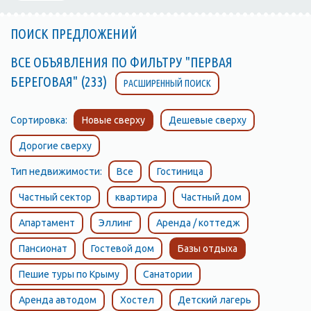
ПОИСК ПРЕДЛОЖЕНИЙ
ВСЕ ОБЪЯВЛЕНИЯ ПО ФИЛЬТРУ "ПЕРВАЯ
БЕРЕГОВАЯ" (233)
РАСШИРЕННЫЙ ПОИСК
Сортировка:
Новые сверху
Дешевые сверху
Дорогие сверху
Тип недвижимости:
Все
Гостиница
Частный сектор
квартира
Частный дом
Апартамент
Эллинг
Аренда / коттедж
Пансионат
Гостевой дом
Базы отдыха
Пешие туры по Крыму
Санатории
Аренда автодом
Хостел
Детский лагерь