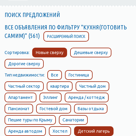
ПОИСК ПРЕДЛОЖЕНИЙ
ВСЕ ОБЪЯВЛЕНИЯ ПО ФИЛЬТРУ "КУХНЯ(ГОТОВИТЬ
САМИМ)" (561)
РАСШИРЕННЫЙ ПОИСК
Сортировка:
Новые сверху
Дешевые сверху
Дорогие сверху
Тип недвижимости:
Все
Гостиница
Частный сектор
квартира
Частный дом
Апартамент
Эллинг
Аренда / коттедж
Пансионат
Гостевой дом
Базы отдыха
Пешие туры по Крыму
Санатории
Аренда автодом
Хостел
Детский лагерь