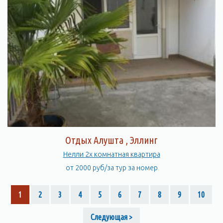
Отдых Алушта , Эллинг
Нелли 2х комнатная квартира
от 2000 руб/за тур за номер
1
2
3
4
5
6
7
8
9
10
Следующая >