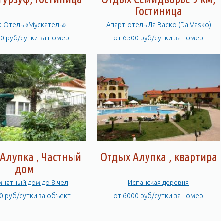
Гостиница
к-Отель «Мускатель»
Апарт-отель Да Васко (Da Vasko)
00 руб/сутки за номер
от 6500 руб/сутки за номер
Алупка , Частный
Отдых Алупка , квартира
дом
мнатный дом до 8 чел
Испанская деревня
0 руб/сутки за объект
от 6000 руб/сутки за номер