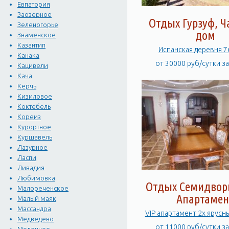
Евпатория
Заозерное
Отдых Гурзуф, 
Зеленогорье
дом
Знаменское
Казантип
Испанская деревня 
Канака
от 30000 руб/сутки з
Кацивели
Кача
Керчь
Кизиловое
Коктебель
Кореиз
Курортное
Куршавель
Лазурное
Ласпи
Ливадия
Любимовка
Отдых Семидворь
Малореченское
Апартамен
Малый маяк
Массандра
VIP апартамент 2х ярусн
Медведево
от 11000 руб/сутки з