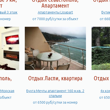
т
Апартамент
2х комнатный Фисташковый 3 этаж
Апартаменты Lioapart
Бути
а номер
от 7000 руб/сутки за объект
от 66
поль,
Отдых Ласпи, квартира
Отдых 
ольшая Морская
Бухта Мечты апартамент 160 м.кв. 2
4х ко
спальни
 объект
от 650
от 6500 руб/сутки за номер