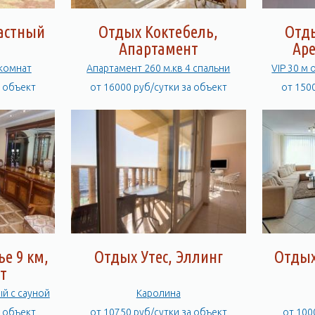
Частный
Отдых Коктебель,
Отд
Апартамент
Аре
7комнат
Апартамент 260 м.кв 4 спальни
VIP 30 м 
а объект
от 16000 руб/сутки за объект
от 150
е 9 км,
Отдых Утес, Эллинг
Отдых
т
ый с сауной
Каролина
а объект
от 10750 руб/сутки за объект
от 100