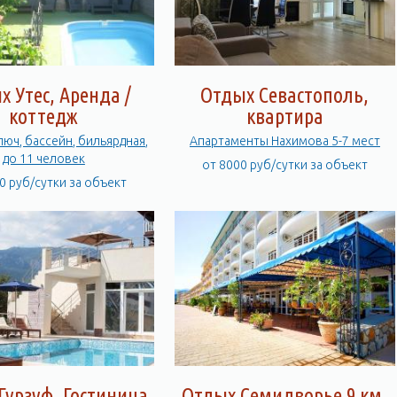
х Утес, Аренда /
Отдых Севастополь,
коттедж
квартира
люч, бассейн, бильярдная,
Апартаменты Нахимова 5-7 мест
до 11 человек
от 8000 руб/сутки за объект
0 руб/сутки за объект
Гурзуф, Гостиница
Отдых Семидворье 9 км,