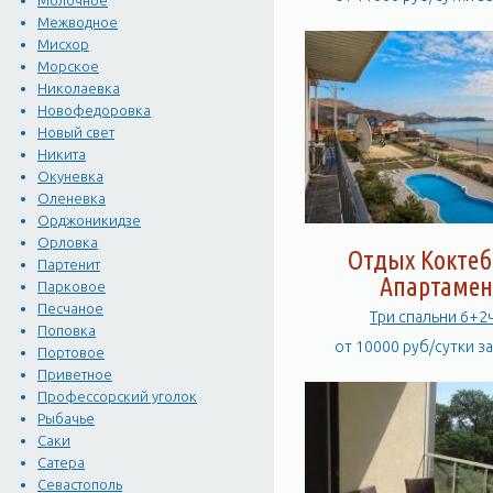
Молочное
Межводное
Мисхор
Морское
Николаевка
Новофедоровка
Новый свет
Никита
Окуневка
Оленевка
Орджоникидзе
Орловка
Отдых Коктеб
Партенит
Апартамен
Парковое
Песчаное
Три спальни 6+2
Поповка
от 10000 руб/сутки з
Портовое
Приветное
Профессорский уголок
Рыбачье
Саки
Сатера
Севастополь