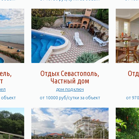
ель,
Отдых Севастополь,
Отд
т
Частный дом
чел
дом под ключ
а объект
от 10000 руб/сутки за объект
от 97