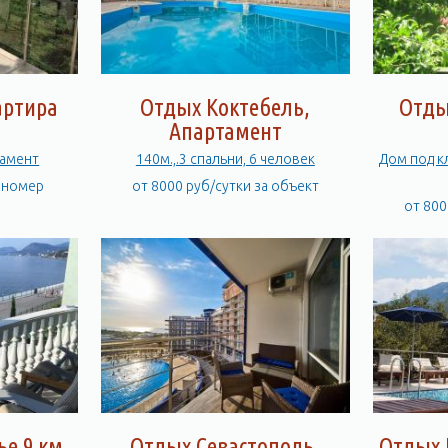
артира
Отдых Коктебель,
Отды
Апартамент
тамент
140м.,.3 спальни, 6 человек
Дом под к
а номер
от 8000 руб/сутки за объект
от 800
е 9 км,
Отдых Севастополь,
Отдых 