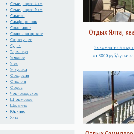
Семидворье 4 км
Семидворье 9 км
Симеиз
Симферополь
Соколиное
Отдых Ялта, кв
Солнечногорское
Стерегущее
Судак
2х комнатный апар
Тарханкут
от 8000 руб/сутки з
Угловое
Утес
Учкуевка
Феодосия
Фиолент
Форос
Черноморское
Штормовое
Щелкино
Юркино
Ялта
Отдых Семидворь