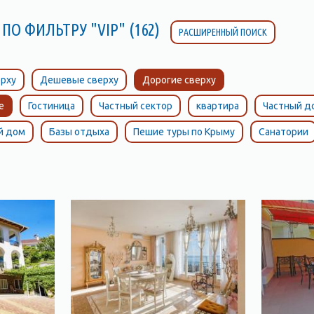
ПО ФИЛЬТРУ "VIP" (162)
РАСШИРЕННЫЙ ПОИСК
рху
Дешевые сверху
Дорогие сверху
е
Гостиница
Частный сектор
квартира
Частный д
й дом
Базы отдыха
Пешие туры по Крыму
Санатории