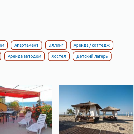
ом
Апартамент
Эллинг
Аренда / коттедж
Аренда автодом
Хостел
Детский лагерь