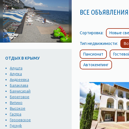
ВСЕ ОБЪЯВЛЕНИЯ 
Сортировка:
Новые све
Тип недвижимости:
Вс
Пансионат
Гостево
ОТДЫХ В КРЫМУ
Автокемпинг
Алушта
Алупка
Андреевка
Балаклава
Бахчисарай
Береговое
Витино
Высокое
Гаспра
Героевское
Гурзуф