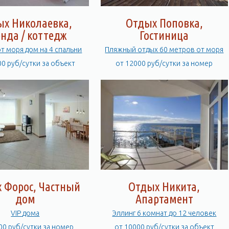
ых Николаевка,
Отдых Поповка,
нда / коттедж
Гостиница
от моря дом на 4 спальни
Пляжный отдых 60 метров от моря
00 руб/сутки за объект
от 12000 руб/сутки за номер
 Форос, Частный
Отдых Никита,
дом
Апартамент
VIP дома
Эллинг 6 комнат до 12 человек
00 руб/сутки за номер
от 10000 руб/сутки за объект