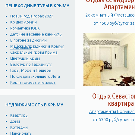
Апартамен
ПЕШЕХОДНЫЕ ТУРЫ В КРЫМУ
Новый год в горах 2027
Ко дню Армии
от 7500 руб/сутки з
Романтика ЮБК
Детские весенние каникулы
В погоне за дикими
Майские праздники в Крыму
тюльпанами
Сакральные гроты Крыма
Цветущий Крым
Велотур по Тарханкуту
Горы, Море и Пещеры
По следам уходящего Лета
Керчь грязевые гейзеры
Отдых Севасто
квартира
НЕДВИЖИМОСТЬ В КРЫМУ
Апартаменты Б
Квартиры
от 6500 руб/сутки за
Дома
Коттеджи
Пансионаты