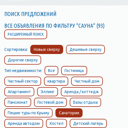
ПОИСК ПРЕДЛОЖЕНИЙ
ВСЕ ОБЪЯВЛЕНИЯ ПО ФИЛЬТРУ "САУНА" (93)
РАСШИРЕННЫЙ ПОИСК
Сортировка:
Новые сверху
Дешевые сверху
Дорогие сверху
Тип недвижимости:
Все
Гостиница
Частный сектор
квартира
Частный дом
Апартамент
Эллинг
Аренда / коттедж
Пансионат
Гостевой дом
Базы отдыха
Пешие туры по Крыму
Санатории
Аренда автодом
Хостел
Детский лагерь