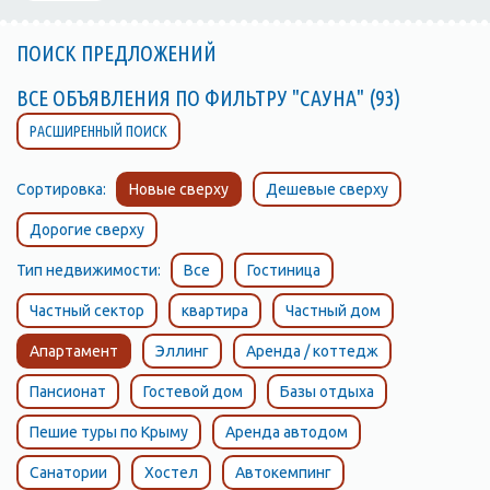
ПОИСК ПРЕДЛОЖЕНИЙ
ВСЕ ОБЪЯВЛЕНИЯ ПО ФИЛЬТРУ "САУНА" (93)
РАСШИРЕННЫЙ ПОИСК
Сортировка:
Новые сверху
Дешевые сверху
Дорогие сверху
Тип недвижимости:
Все
Гостиница
Частный сектор
квартира
Частный дом
Апартамент
Эллинг
Аренда / коттедж
Пансионат
Гостевой дом
Базы отдыха
Пешие туры по Крыму
Аренда автодом
Санатории
Хостел
Автокемпинг