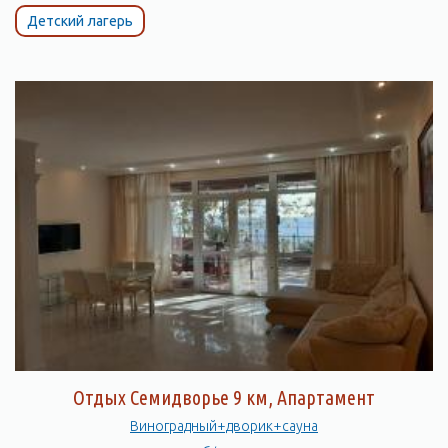
Детский лагерь
Отдых Семидворье 9 км, Апартамент
Виноградный+дворик+сауна