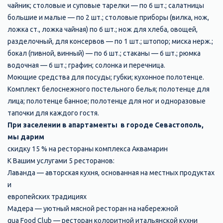
чайник; столовые и суповые тарелки — по 6 шт.; салатницы
большие и малые — по 2 шт.; столовые приборы (вилка, нож,
ложка ст., ложка чайная) по 6 шт.; нож для хлеба, овощей,
разделочный, для консервов — по 1 шт.; штопор; миска нерж.;
бокал (пивной, винный) — по 6 шт.; стаканы — 6 шт.; рюмка
водочная — 6 шт.; графин; солонка и перечница.
Моющие средства для посуды; губки; кухонное полотенце.
Комплект белоснежного постельного белья; полотенце для
лица; полотенце банное; полотенце для ног и одноразовые
тапочки для каждого гостя.
При заселении в апартаменты в городе Севастополь,
мы дарим
скидку 15 % на рестораны комплекса Аквамарин
К Вашим услугами 5 ресторанов:
Лаванда — авторская кухня, основанная на местных продуктах
и
европейских традициях
Мадера — уютный мясной ресторан на набережной
qua Food Club — ресторан колоритной итальянской кухни