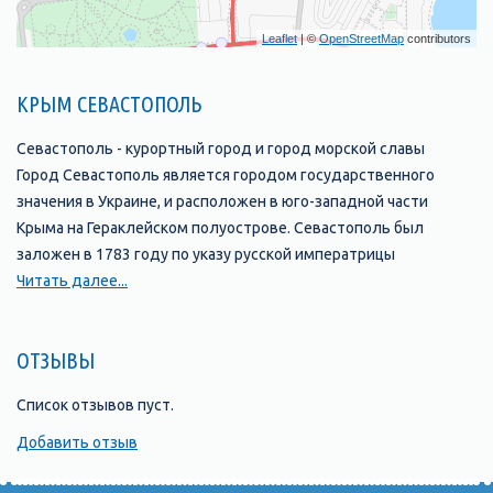
Leaflet
| ©
OpenStreetMap
contributors
КРЫМ СЕВАСТОПОЛЬ
Севастополь - курортный город и город морской славы
Город Севастополь является городом государственного
значения в Украине, и расположен в юго-западной части
Крыма на Гераклейском полуострове. Севастополь был
заложен в 1783 году по указу русской императрицы
Екатерины II и является крупнейшим незамерзающим морским
Читать далее...
торговым и рыбным портом, а также промышленным, научно-
техническим и культурно-историческим центром Крыма.
ОТЗЫВЫ
Карта Севастополя Севастополь - снимок из космоса
В районе Севастополя более 30 удобных, хорошо
Список отзывов пуст.
защищённых незамерзающих бухт. Самая длинная
Севастопольская бухта уходит вглубь полуострова более чем
Добавить отзыв
на восемь километров и считается одной из нескольких
самых удобных бухт в мире.