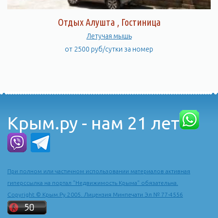
Отдых Алушта , Гостиница
Летучая мышь
от 2500 руб/сутки за номер
Крым.ру - нам 21 лет
При полном или частичном использовании материалов активная
гиперссылка на портал "Недвижимость Крыма" обязательна.
Copyright © Крым.Ру 2005. Лицензия Минпечати Эл № 77-4556