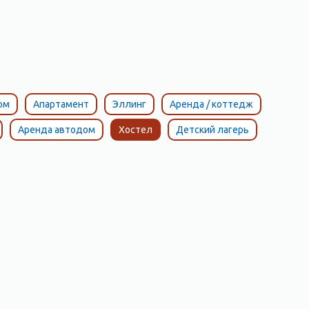
ом
Апартамент
Эллинг
Аренда / коттедж
Аренда автодом
Хостел
Детский лагерь