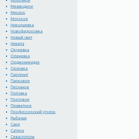
Молочное
Межводное
Мисхор
Морское
Николаевка
Новофедоровка
Новый свет
Никита
Окуневка
Оленевка
Орджоникидзе
Орловка
Партенит
Парковое
Песчаное
Поповка
Портовое
Приветное
Профессорский уголок
Рыбачье
Саки
Сатера
Севастополь