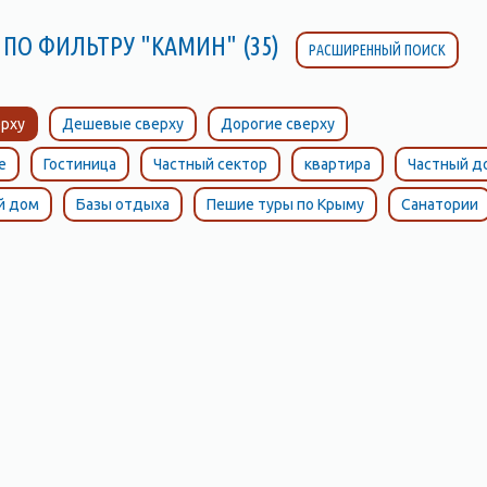
 ПО ФИЛЬТРУ "КАМИН" (35)
РАСШИРЕННЫЙ ПОИСК
рху
Дешевые сверху
Дорогие сверху
е
Гостиница
Частный сектор
квартира
Частный д
й дом
Базы отдыха
Пешие туры по Крыму
Санатории