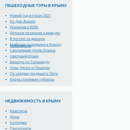
ПЕШЕХОДНЫЕ ТУРЫ В КРЫМУ
Новый год в горах 2027
Ко дню Армии
Романтика ЮБК
Детские весенние каникулы
В погоне за дикими
Майские праздники в Крыму
тюльпанами
Сакральные гроты Крыма
Цветущий Крым
Велотур по Тарханкуту
Горы, Море и Пещеры
По следам уходящего Лета
Керчь грязевые гейзеры
НЕДВИЖИМОСТЬ В КРЫМУ
Квартиры
Дома
Коттеджи
Пансионаты