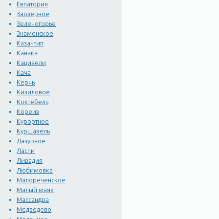
Евпатория
Заозерное
Зеленогорье
Знаменское
Казантип
Канака
Кацивели
Кача
Керчь
Кизиловое
Коктебель
Кореиз
Курортное
Куршавель
Лазурное
Ласпи
Ливадия
Любимовка
Малореченское
Малый маяк
Массандра
Медведево