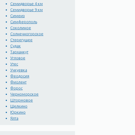
Семидворье 4 км
Семидворье 9 км
Симеиз
Симферополь
Соколиное
Солнечногорское
Стерегущее
Судак
Тарханкут
Угловое
Утес
Учкуевка
Феодосия
Фиолент
Форос
Черноморское
Штормовое
Щелкино
Юркино
Ялта