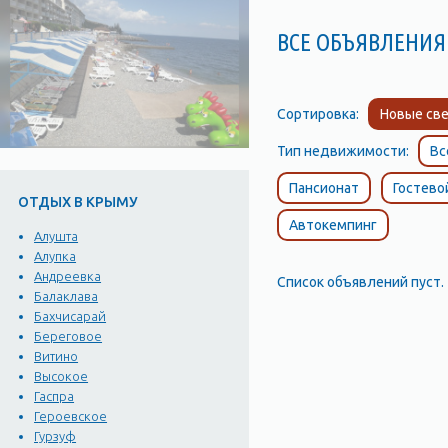
ВСЕ ОБЪЯВЛЕНИЯ
Сортировка:
Новые све
Тип недвижимости:
Вс
Пансионат
Гостево
ОТДЫХ В КРЫМУ
Автокемпинг
Алушта
Алупка
Андреевка
Список объявлений пуст.
Балаклава
Бахчисарай
Береговое
Витино
Высокое
Гаспра
Героевское
Гурзуф